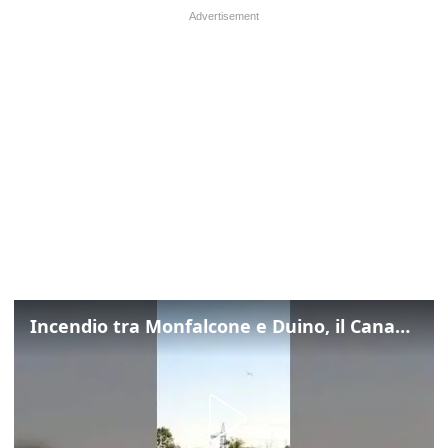
Incendio tra Monfalcone e Duino, il Canadair in azione per fermare le fiamme sul fronte dell’A4