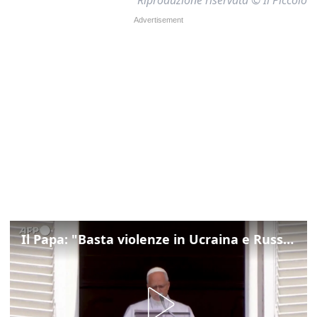
Il Papa: "Basta violenze in Ucraina e Russia, spazio a diplomazia"