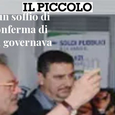
un soffio di
onferma di
i governava