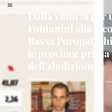
01 luglio 2026
/
6
' di lettura
Dalla vittoria per 
Fontanini alla ric
Bassa Poropat: ch
le province prima
dell’abolizione
Daniela Larocca