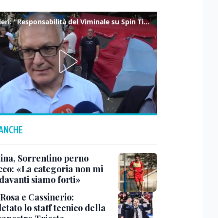
Gualtieri: "Responsabilità del Viminale su Spin Time? La posizione dei partiti è nota"
 ANCHE
tina, Sorrentino perno
acco: «La categoria non mi
davanti siamo forti»
 Rosa e Cassinerio:
tato lo staff tecnico della