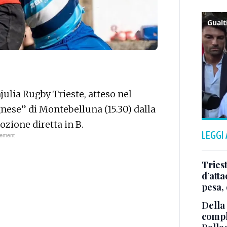
njulia Rugby Trieste, atteso nel
ese” di Montebelluna (15.30) dalla
ozione diretta in B.
LEGGI
Tries
d’att
pesa, 
Della
comple