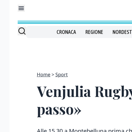
CRONACA
REGIONE
NORDEST
Home
Sport
Venjulia Rugby
passo»
Alle 15.30 a Montebelluna prima c