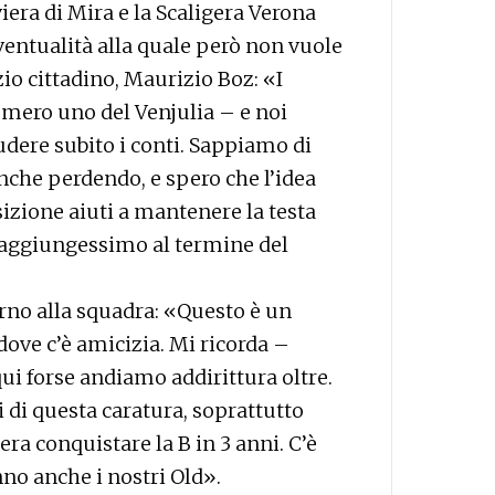
viera di Mira e la Scaligera Verona
ventualità alla quale però non vuole
zio cittadino, Maurizio Boz: «I
umero uno del Venjulia – e noi
dere subito i conti. Sappiamo di
nche perdendo, e spero che l’idea
sizione aiuti a mantenere la testa
 raggiungessimo al termine del
orno alla squadra: «Questo è un
ove c’è amicizia. Mi ricorda –
ui forse andiamo addirittura oltre.
ti di questa caratura, soprattutto
era conquistare la B in 3 anni. C’è
nno anche i nostri Old».