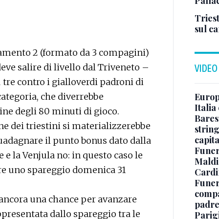
Palla
Triest
sul c
pamento 2 (formato da 3 compagini)
eve salire di livello dal Triveneto –
VIDEO
tre contro i gialloverdi padroni di
Europe
categoria, che diverrebbe
Italia
ne degli 80 minuti di gioco.
Baresi
ne dei triestini si materializzerebbe
string
capit
adagnare il punto bonus dato dalla
Funer
e la Venjula no: in questo caso le
Maldin
re uno spareggio domenica 31
Cardi
Funera
compag
be ancora una chance per avanzare
padre,
ppresentata dallo spareggio tra le
Parigi