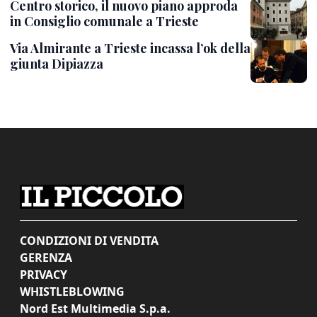
Centro storico, il nuovo piano approda
in Consiglio comunale a Trieste
Via Almirante a Trieste incassa l’ok della
giunta Dipiazza
CONDIZIONI DI VENDITA
GERENZA
PRIVACY
WHISTLEBLOWING
Nord Est Multimedia S.p.a.