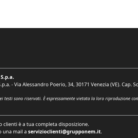
S.p.a.
p.a. - Via Alessandro Poerio, 34, 30171 Venezia (VE). Cap. So
dei testi sono riservati. È espressamente vietata la loro riproduzione co
o clienti è a tua completa disposizione.
 una mail a
servizioclienti@grupponem.it
.