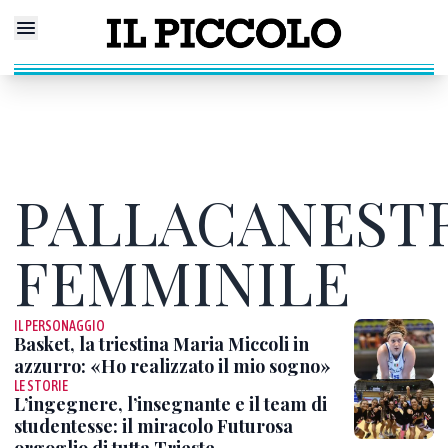
PALLACANEST
FEMMINILE
IL PERSONAGGIO
Basket, la triestina Maria Miccoli in
azzurro: «Ho realizzato il mio sogno»
LE STORIE
L’ingegnere, l’insegnante e il team di
studentesse: il miracolo Futurosa
orgoglio di tutta Trieste