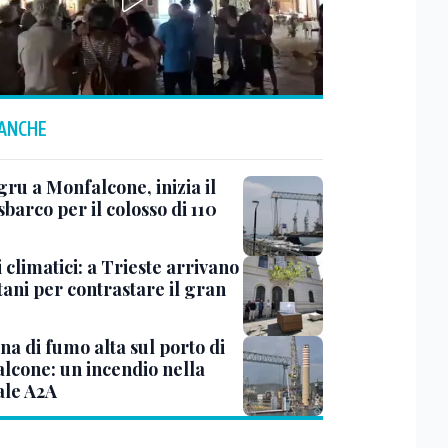
 ANCHE
ru a Monfalcone, inizia il
sbarco per il colosso di 110
 climatici: a Trieste arrivano
tani per contrastare il gran
a di fumo alta sul porto di
lcone: un incendio nella
ale A2A