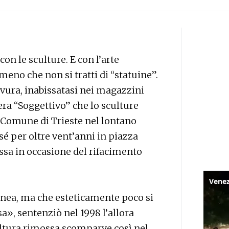
on le sculture. E con l’arte
eno che non si tratti di “statuine”.
vura, inabissatasi nei magazzini
era “Soggettivo” che lo sculture
 Comune di Trieste nel lontano
sé per oltre vent’anni in piazza
ossa in occasione del rifacimento
nea, ma che esteticamente poco si
a», sentenziò nel 1998 l’allora
ltura rimossa scomparve così nel