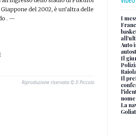
 all'ingresso dello stadio di Fukuroi
VIDEO
n Giappone del 2002, è un’altra delle
I mes
do . —
Franc
basket
all’ul
Auto 
autos
I
Il gi
Polizi
Raiola
Il pre
Riproduzione riservata © Il Piccolo
confe
l'iden
nome
La na
Golia