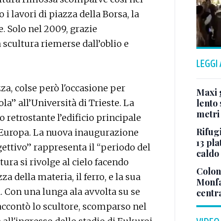
i lavori di piazza della Borsa, la
 Solo nel 2009, grazie
 scultura riemerse dall’oblio e
LEGGI
a, colse però l'occasione per
Maxi g
a” all’Università di Trieste. La
lento 
metri
o retrostante l’edificio principale
Rifugi
le Europa. La nuova inaugurazione
13 pla
gettivo” rappresenta il “periodo del
caldo
ura si rivolge al cielo facendo
Colonn
a della materia, il ferro, e la sua
Monfa
 Con una lunga ala avvolta su se
centr
raccontò lo scultore, scomparso nel