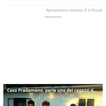
Riproduzione riservata © Il Piccolo
Caso Pradamano, parla uno dei ragazzi denunciati per la limonata: "Volevo anche aiutare i miei"