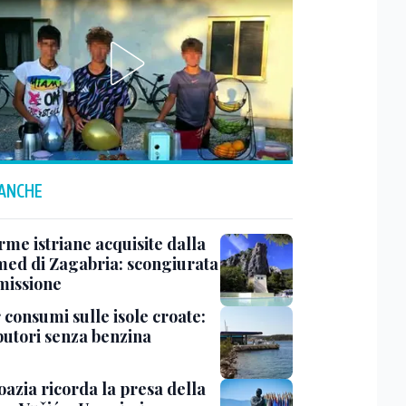
 ANCHE
rme istriane acquisite dalla
ed di Zagabria: scongiurata
smissione
 consumi sulle isole croate:
ibutori senza benzina
oazia ricorda la presa della