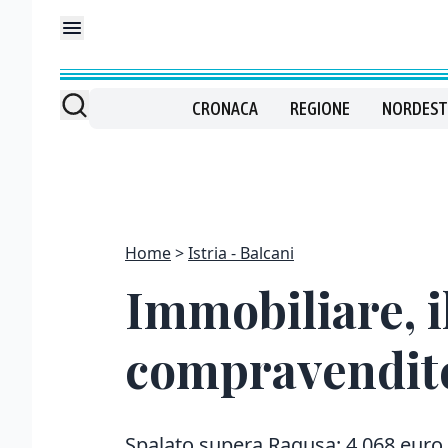
CRONACA
REGIONE
NORDEST
Home
Istria - Balcani
Immobiliare, i
compravendite 
Spalato supera Ragusa: 4.068 euro 