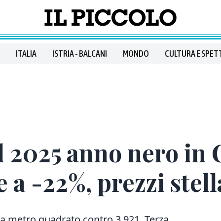
ITALIA
ISTRIA - BALCANI
MONDO
CULTURA E SPET
l 2025 anno nero in 
a -22%, prezzi stella
a metro quadrato contro 3.921. Terza