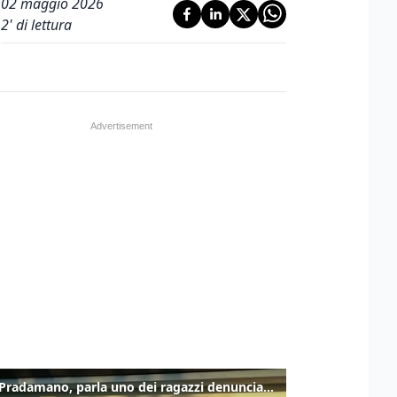
02 maggio 2026
2
' di lettura
Caso Pradamano, parla uno dei ragazzi denunciati per la limonata: "Volevo anche aiutare i miei"