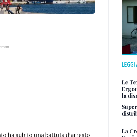
LEGGI
Le Te
Ergom
la di
Super
distr
La Cr
to ha subito una battuta d’arresto