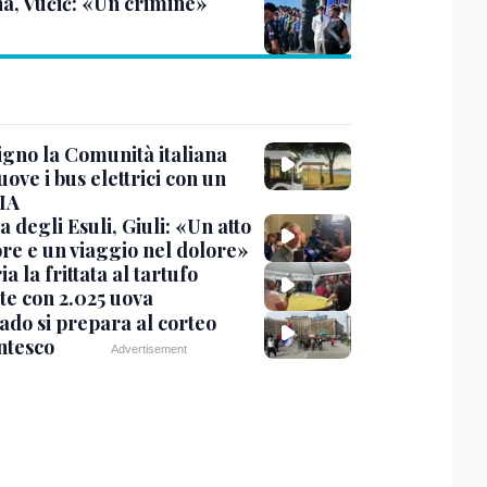
na, Vučić: «Un crimine»
igno la Comunità italiana
ve i bus elettrici con un
 IA
 degli Esuli, Giuli: «Un atto
re e un viaggio nel dolore»
ria la frittata al tartufo
te con 2.025 uova
ado si prepara al corteo
ntesco