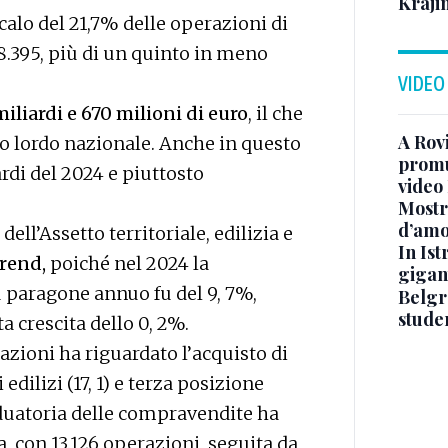
Kraji
calo del 21,7% delle operazioni di
8.395, più di un quinto in meno
VIDEO
miliardi e 670 milioni di euro
, il che
A Rov
o lordo nazionale. Anche in questo
promuo
ardi del 2024 e piuttosto
video
Mostra
d’amo
dell’Assetto territoriale, edilizia e
In Ist
trend,
poiché nel 2024 la
gigan
paragone annuo fu del 9, 7%,
Belgr
stude
a crescita dello 0, 2%.
azioni ha riguardato l’acquisto di
edilizi (17, 1) e terza posizione
aduatoria delle compravendite ha
a, con 13.126 operazioni, seguita da