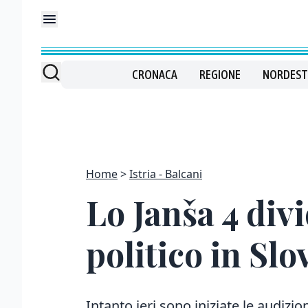
CRONACA
REGIONE
NORDEST
Home
Istria - Balcani
Lo Janša 4 divi
politico in Slo
Intanto ieri sono
iniziate le audizio