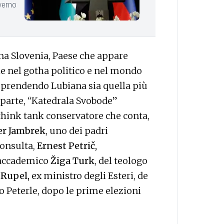
verno
cina Slovenia, Paese che appare
che nel gotha politico e nel mondo
ta prendendo Lubiana sia quella più
a parte, “Katedrala Svobode”
e think tank conservatore che conta,
er Jambrek
, uno dei padri
Consulta,
Ernest Petrič,
’accademico
Žiga Turk
, del teologo
 Rupel,
ex ministro degli Esteri, de
to Peterle, dopo le prime elezioni