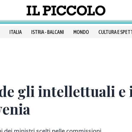
ITALIA
ISTRIA - BALCANI
MONDO
CULTURA E SPET
de gli intellettuali e 
venia
ni
dei ministri scelti
nelle commissioni