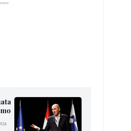
nata
ismo
enza