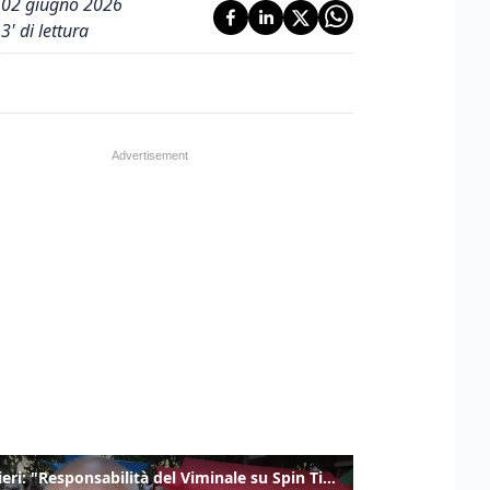
02 giugno 2026
3
' di lettura
Gualtieri: "Responsabilità del Viminale su Spin Time? La posizione dei partiti è nota"