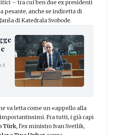
litici – tra cui ben due ex presidenti
 pesante, anche se indiretta di
Janša di Katedrala Svobode.
egge
 e
 il
che va letta come un «appello alla
mportantissimi. Fra tutti, i già capi
o Türk,
l’ex ministro Ivan Svetlik,