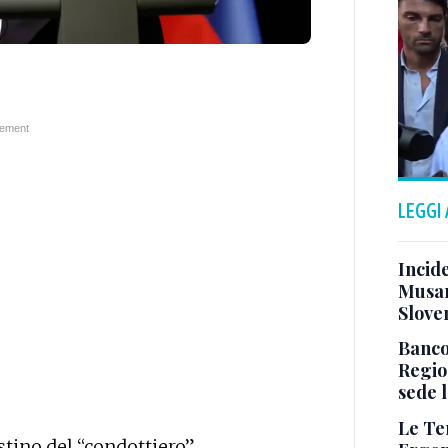
LEGGI
Incid
Musar
Slove
Banco
Region
sede l
Le Te
tino del “condottiero”,