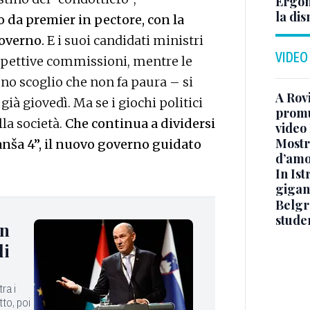
Ergom
la di
o da premier in pectore, con la
governo.
E i suoi candidati ministri
VIDEO
ispettive commissioni, mentre le
uno scoglio che non fa paura – si
A Rov
già giovedì. Ma se i giochi politici
promuo
lla società.
Che continua a dividersi
video
Mostra
anša 4”, il nuovo governo guidato
d’amo
In Ist
gigan
Belgr
stude
in
li
ra i
tto, poi