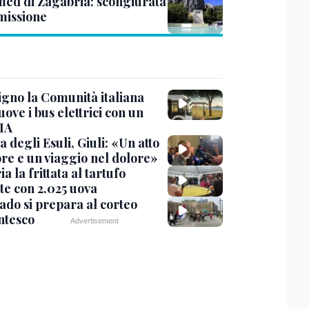
ed di Zagabria: scongiurata
smissione
igno la Comunità italiana
ve i bus elettrici con un
 IA
 degli Esuli, Giuli: «Un atto
re e un viaggio nel dolore»
ria la frittata al tartufo
te con 2.025 uova
ado si prepara al corteo
ntesco