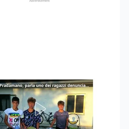
Caso Pradamano, parla uno dei ragazzi denunciati per la limonata: "Volevo anche aiutare i miei"