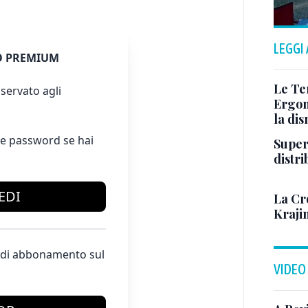
LEGGI
 PREMIUM
Le Te
servato agli
Ergom
la di
e password se hai
Super
distr
EDI
La Cr
Kraji
te di abbonamento sul
VIDEO