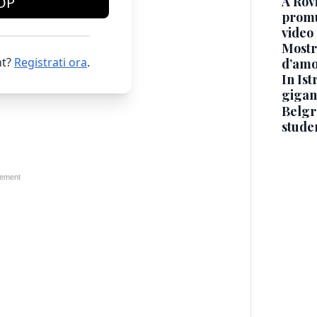
A Rov
OP
promuo
video
Mostra
t?
Registrati ora
.
d’amo
In Ist
gigan
Belgr
stude