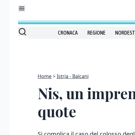
CRONACA
REGIONE
NORDEST
Home
Istria - Balcani
Nis, un impren
quote
Si complica il caso del colosso deg