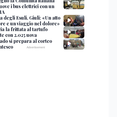
igno la Comunità italiana
ve i bus elettrici con un
 IA
 degli Esuli, Giuli: «Un atto
re e un viaggio nel dolore»
ria la frittata al tartufo
te con 2.025 uova
ado si prepara al corteo
ntesco