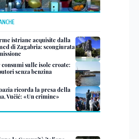
 ANCHE
rme istriane acquisite dalla
ed di Zagabria: scongiurata
smissione
 consumi sulle isole croate:
ibutori senza benzina
oazia ricorda la presa della
na, Vučić: «Un crimine»