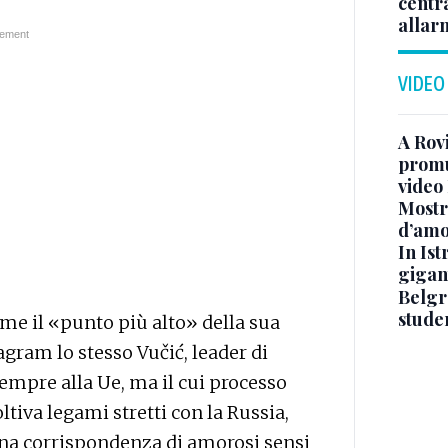
centr
allar
VIDEO
A Rov
promuo
video
Mostra
d’amo
In Ist
gigan
Belgr
stude
ome il «punto più alto» della sua
tagram lo stesso Vučić, leader di
sempre alla Ue, ma il cui processo
oltiva legami stretti con la Russia,
 una corrispondenza di amorosi sensi