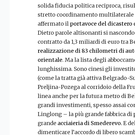
solida fiducia politica reciproca, ris
stretto coordinamento multilaterale e
affermato il
portavoce del dicastero 
Dietro parole altisonanti si nascondon
contratto da 1,3 miliardi di euro tra 
realizzazione di 83 chilometri di au
orientale
. Ma la lista degli abbocca
lunghissima. Sono cinesi gli investit
(come la tratta già attiva Belgrado-Su
Preljina-Pozega al corridoio della Fr
linea anche per la futura metro di Be
grandi investimenti, spesso assai co
Linglong – la più grande fabbrica di
grande
acciaieria di Smederevo.
E del
dimenticare l’accordo di libero sca