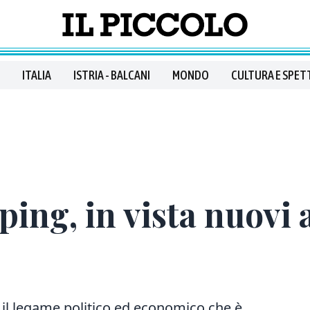
ITALIA
ISTRIA - BALCANI
MONDO
CULTURA E SPET
ping, in vista nuovi 
 il legame politico ed economico che è