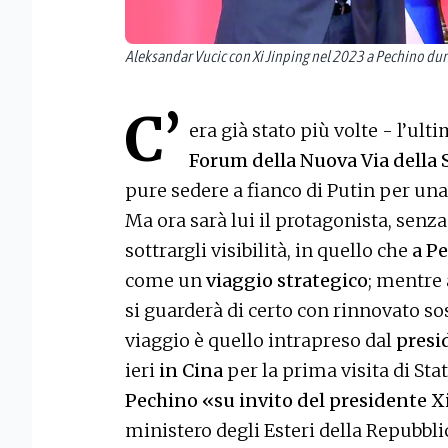
Aleksandar Vucic con Xi Jinping nel 2023 a Pechino dura
C’
era già stato più volte - l’ult
Forum della Nuova Via della 
pure sedere a fianco di Putin per un
Ma ora sarà lui il protagonista, senz
sottrargli visibilità, in quello che
a Pe
come un
viaggio strategico
; mentre 
si guarderà di certo con rinnovato so
viaggio è quello intrapreso dal
presi
ieri
in Cina
per la prima visita di Stat
Pechino «su invito del presidente X
ministero degli Esteri della Repubbli