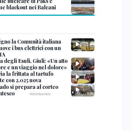
ale nucleare di Paks e
me blackout nei Balcani
igno la Comunità italiana
ve i bus elettrici con un
 IA
 degli Esuli, Giuli: «Un atto
re e un viaggio nel dolore»
ria la frittata al tartufo
te con 2.025 uova
ado si prepara al corteo
ntesco