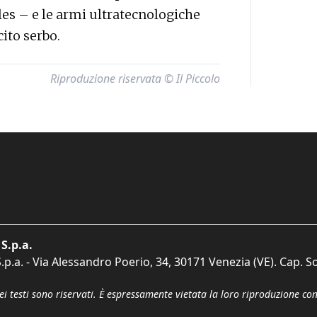
lles – e le armi ultratecnologiche
cito serbo.
Riproduzione riservata © Il Piccolo
S.p.a.
p.a. - Via Alessandro Poerio, 34, 30171 Venezia (VE). Cap. So
dei testi sono riservati. È espressamente vietata la loro riproduzione co