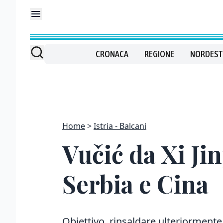
CRONACA
REGIONE
NORDEST
Home
Istria - Balcani
Vučić da Xi Jin
Serbia e Cina
Obiettivo, rinsaldare ulteriormente