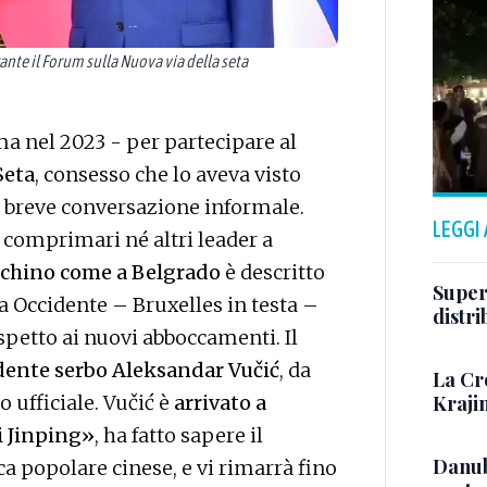
nte il Forum sulla Nuova via della seta
ima nel 2023 - per partecipare al
Seta
, consesso che lo aveva visto
a breve conversazione informale.
LEGGI
a comprimari né altri leader a
chino come a Belgrado
è descritto
Super
a Occidente – Bruxelles in testa –
distr
spetto ai nuovi abboccamenti. Il
dente serbo Aleksandar Vučić
, da
La Cr
Kraji
o ufficiale. Vučić è
arrivato a
i Jinping»
, ha fatto sapere il
Danub
ca popolare cinese, e vi rimarrà fino