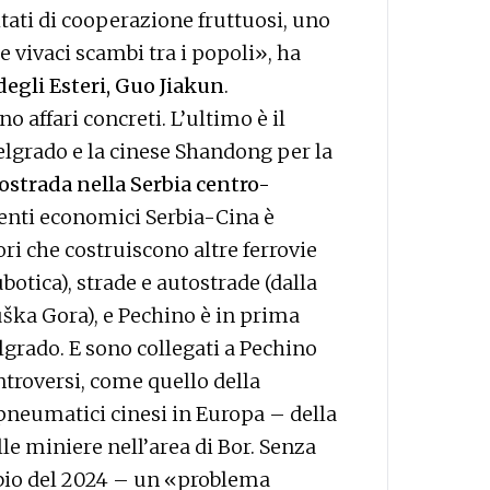
ultati di cooperazione fruttuosi, uno
 vivaci scambi tra i popoli», ha
degli Esteri, Guo Jiakun
.
o affari concreti. L’ultimo è il
Belgrado e la cinese Shandong per la
tostrada nella Serbia centro-
menti economici Serbia-Cina è
ori che costruiscono altre ferrovie
botica), strade e autostrade (dalla
uška Gora), e Pechino è in prima
lgrado. E sono collegati a Pechino
ntroversi, come quello della
 pneumatici cinesi in Europa – della
le miniere nell’area di Bor. Senza
mbio del 2024 – un «problema