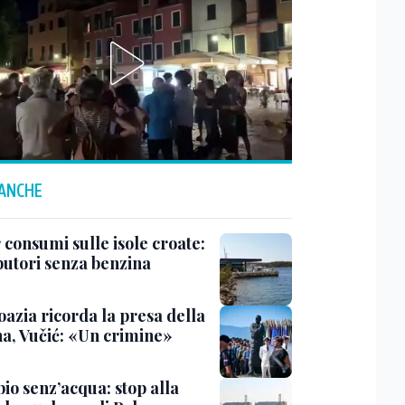
 ANCHE
 consumi sulle isole croate:
ibutori senza benzina
oazia ricorda la presa della
na, Vučić: «Un crimine»
io senz’acqua: stop alla