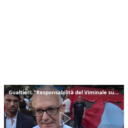
Gualtieri: "Responsabilità del Viminale su Spin Time? La posizione dei partiti è nota"