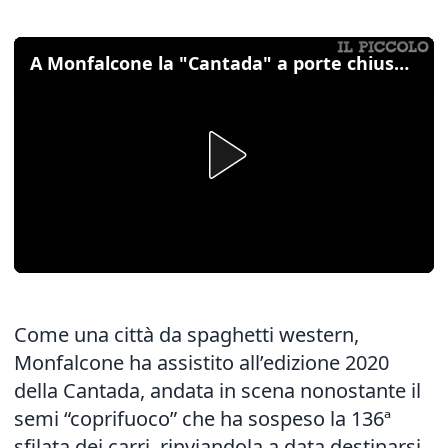
A Monfalcone la "Cantada" a porte chiuse per colpa del "carognavirus"
Come una città da spaghetti western,
Monfalcone ha assistito all’edizione 2020
della Cantada, andata in scena nonostante il
semi “coprifuoco” che ha sospeso la 136ª
sfilata dei carri, rinviandola a data destinarsi,