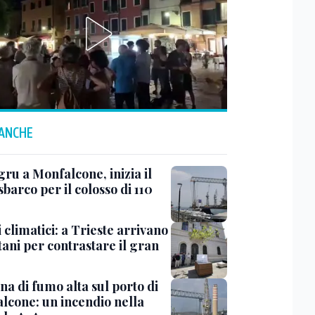
 ANCHE
ru a Monfalcone, inizia il
sbarco per il colosso di 110
 climatici: a Trieste arrivano
tani per contrastare il gran
a di fumo alta sul porto di
lcone: un incendio nella