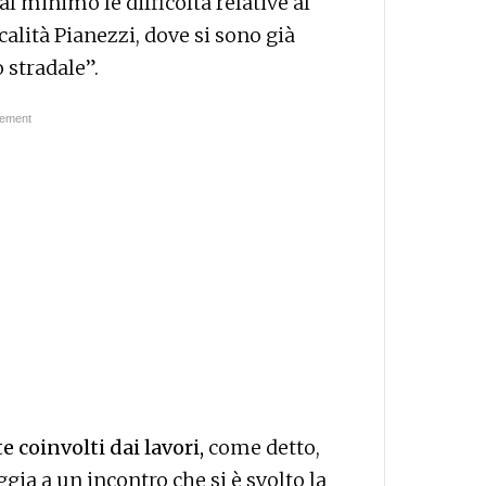
 al minimo le difficoltà relative al
ocalità Pianezzi, dove si sono già
 stradale”.
e coinvolti dai lavori,
come detto,
gia a un incontro che si è svolto la