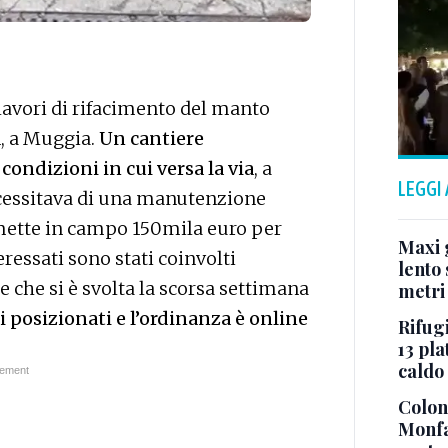
lavori di rifacimento del manto
n, a Muggia.
Un cantiere
condizioni in cui versa la via
, a
LEGGI
ecessitava di una manutenzione
mette in campo 150mila euro per
Maxi g
eressati sono stati coinvolti
lento 
 che si è svolta la scorsa settimana
metri
ti posizionati e
l’ordinanza è online
Rifugi
13 pla
caldo
Colonn
Monfa