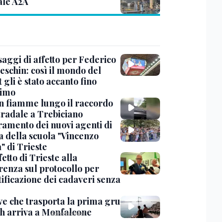
ale A2A
saggi di affetto per Federico
eschin: così il mondo del
 gli è stato accanto fino
timo
in fiamme lungo il raccordo
tradale a Trebiciano
uramento dei nuovi agenti di
a della scuola "Vincenzo
" di Trieste
fetto di Trieste alla
renza sul protocollo per
tificazione dei cadaveri senza
ve che trasporta la prima gru
th arriva a Monfalcone