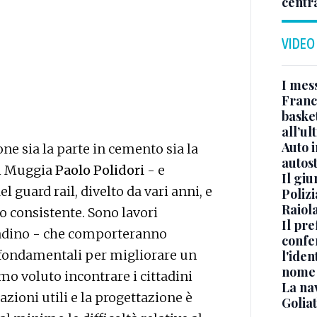
centr
VIDEO
I mes
Franc
basket
all’ul
Auto 
ne sia la parte in cemento sia la
autos
di Muggia
Paolo Polidori
- e
Il gi
 guard rail, divelto da vari anni, e
Polizi
Raiola
 consistente. Sono lavori
Il pre
ttadino - che comporteranno
confe
 fondamentali per migliorare un
l'iden
nome
mo voluto incontrare i cittadini
La na
azioni utili e la progettazione è
Golia