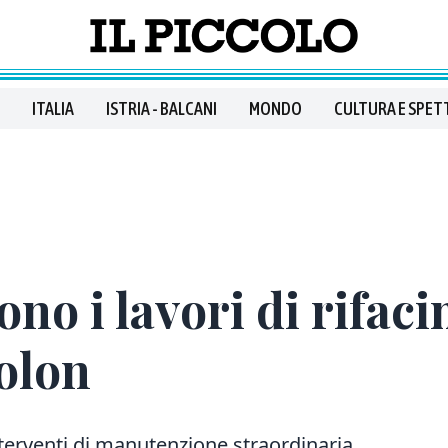
ITALIA
ISTRIA - BALCANI
MONDO
CULTURA E SPET
no i lavori di rifac
iolon
nterventi di manutenzione straordinaria