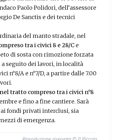
ndaco Paolo Polidori, dell’assessore
rgio De Sanctis e dei tecnici
rdinaria del manto stradale, nel
ompreso tra i civici 8 e 28/C
e
ieto di sosta con rimozione forzata
i a seguito dei lavori, in località
ici n°8/A e n°7/D, a partire dalle 7.00
vori.
nel tratto compreso tra i civici n°8
ttembre e fino a fine cantiere. Sarà
 fondi privati interclusi, sia
i mezzi di emergenza.
Riproduzione riservata © Il Piccolo