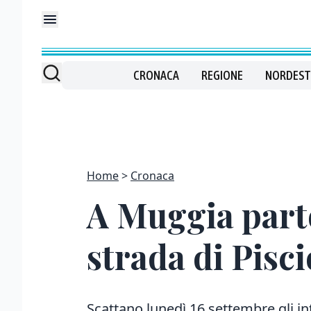
CRONACA
REGIONE
NORDEST
Home
Cronaca
A Muggia parto
strada di Pisc
Scattano lunedì 16 settembre gli i