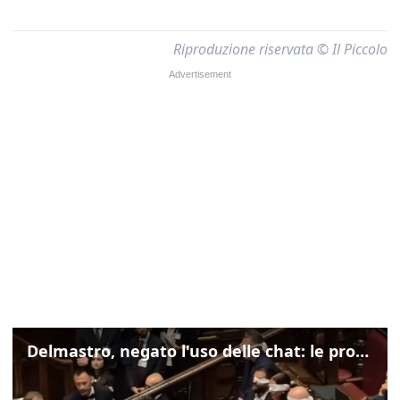
Riproduzione riservata © Il Piccolo
Delmastro, negato l'uso delle chat: le proteste di Avs e M5s