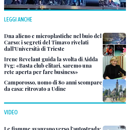
LEGGI ANCHE
Dna alieno e microplastiche nel buio del
Carso: i segreti del Timavo rivelati
dall'Università di Trieste
Irene Revelant guida la svolta di Aidda
Fvg: «Basta club elitari, saremo una
rete aperta per fare business»
Camporosso, uomo di 80 anni scompare
da casa: ritrovato a Udine
VIDEO
Le fiamme avanzano verso l’autostrada: