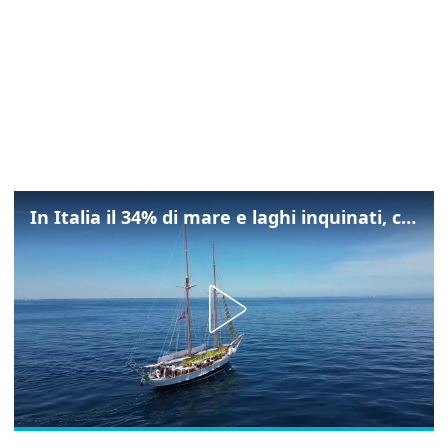
In Italia il 34% di mare e laghi inquinati, colpa della maladepurazione