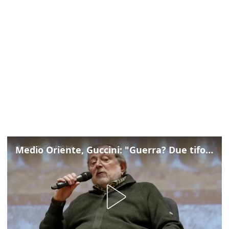
Medio Oriente, Guccini: "Guerra? Due tifoserie che si urlano contro e dimenticano vittime"