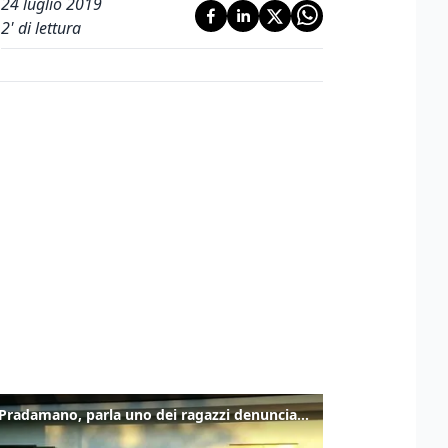
24 luglio 2019
2
' di lettura
Caso Pradamano, parla uno dei ragazzi denunciati per la limonata: "Volevo anche aiutare i miei"