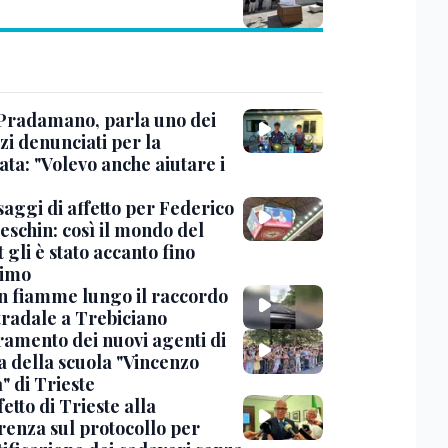
Pradamano, parla uno dei
zi denunciati per la
ta: "Volevo anche aiutare i
saggi di affetto per Federico
eschin: così il mondo del
 gli è stato accanto fino
timo
in fiamme lungo il raccordo
tradale a Trebiciano
uramento dei nuovi agenti di
a della scuola "Vincenzo
" di Trieste
fetto di Trieste alla
renza sul protocollo per