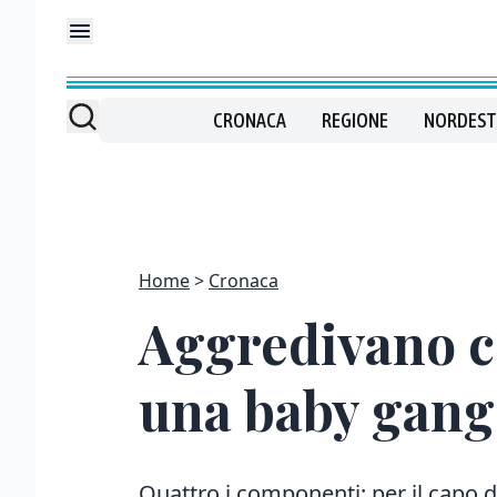
CRONACA
REGIONE
NORDEST
Home
Cronaca
Aggredivano co
una baby gang
Quattro i componenti: per il capo d