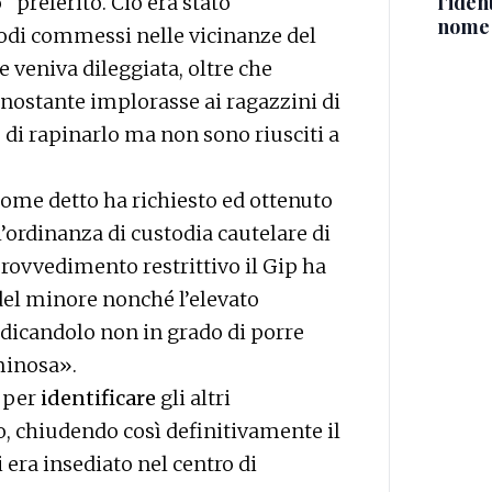
l'iden
" preferito. Ciò era stato
nome
sodi commessi nelle vicinanze del
e veniva dileggiata, oltre che
onostante implorasse ai ragazzini di
 di rapinarlo ma non sono riusciti a
ome detto ha richiesto ed ottenuto
’ordinanza di custodia cautelare di
rovvedimento restrittivo il Gip ha
el minore nonché l’elevato
udicandolo non in grado di porre
iminosa».
o per
identificare
gli altri
 chiudendo così definitivamente il
i era insediato nel centro di