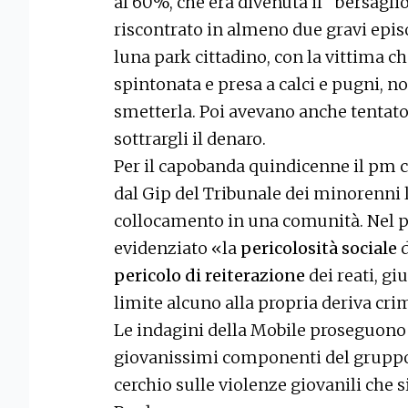
al 60%, che era divenuta il "bersaglio
riscontrato in almeno due gravi epi
luna park cittadino, con la vittima ch
spintonata e presa a calci e pugni, n
smetterla. Poi avevano anche tentato
sottrargli il denaro.
Per il capobanda quindicenne il pm c
dal Gip del Tribunale dei minorenni l
collocamento in una comunità. Nel p
evidenziato «la
pericolosità sociale
d
pericolo di reiterazione
dei reati, gi
limite alcuno alla propria deriva cr
Le indagini della Mobile proseguon
giovanissimi componenti del gruppo,
cerchio sulle violenze giovanili che s