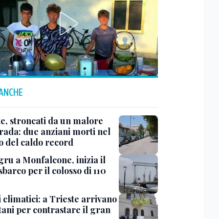
 ANCHE
te, stroncati da un malore
trada: due anziani morti nel
o del caldo record
ru a Monfalcone, inizia il
sbarco per il colosso di 110
 climatici: a Trieste arrivano
tani per contrastare il gran