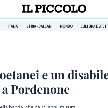
ITALIA
ISTRIA - BALCANI
MONDO
CULTURA E SPET
etanei e un disabil
 a Pordenone
ella banda, che ha 15 anni, misura