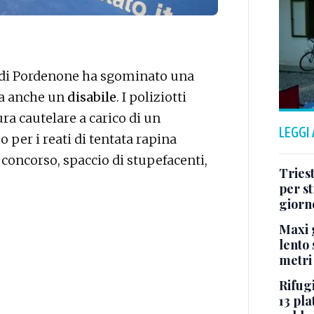
o di Pordenone ha sgominato una
ra anche un
disabile
. I poliziotti
a cautelare a carico di un
LEGGI
per i reati di tentata rapina
 concorso, spaccio di stupefacenti,
Tries
per s
giorn
Maxi g
lento 
metri
Rifugi
13 pla