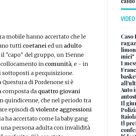
caldo
VIDEO
Caso 
dra mobile hanno accertato che le
ragaz
ano tutti
coetanei
ed un
adulto
limona
 il "capo" del gruppo, un 15enne
miei"
I mes
l collocamento in
comunità
, e - in
Franc
i sottoposti a perquisizione.
basket
a Questura di Pordenone si è
all’ul
Auto 
da composta da
quattro giovani
autos
 quindicenne, che nel periodo tra
Il gi
are episodi di
violente aggressioni
Polizi
Raiola
zia ha accertato come la baby gang
Il pre
 una persona adulta con invalidità
confe