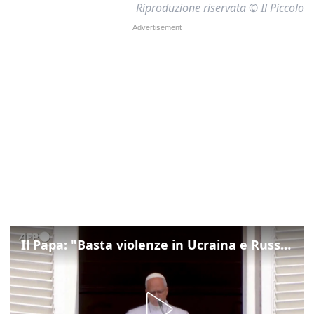
Riproduzione riservata © Il Piccolo
Il Papa: "Basta violenze in Ucraina e Russia, spazio a diplomazia"