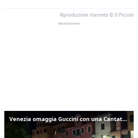
Riproduzione riservata © Il Piccolo
Venezia omaggia Guccini con una Cantata Anarchica in campo Santa Margherita