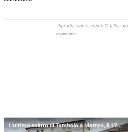
Riproduzione riservata © Il Piccolo
L'ultimo saluto di Tombolo a Matteo, il 17enne morto di tumore. Il video