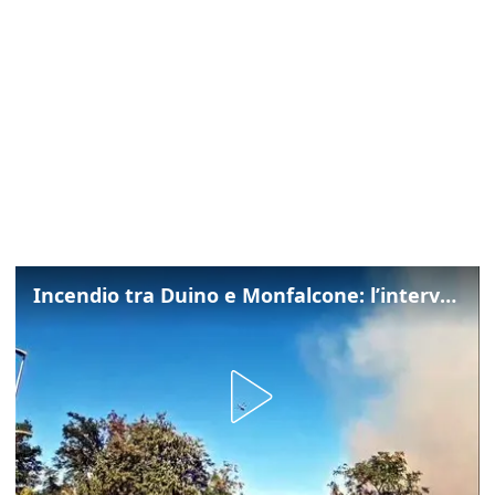
Incendio tra Duino e Monfalcone: l’intervento dei vigili del fuoco