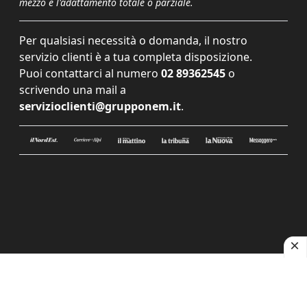
mezzo e l'adattamento totale o parziale.
Per qualsiasi necessità o domanda, il nostro
servizio clienti è a tua completa disposizione.
Puoi contattarci al numero
02 89362545
o
scrivendo una mail a
servizioclienti@grupponem.it
.
Le tue preferenze relative alla privacy
Informativa sulla raccolta