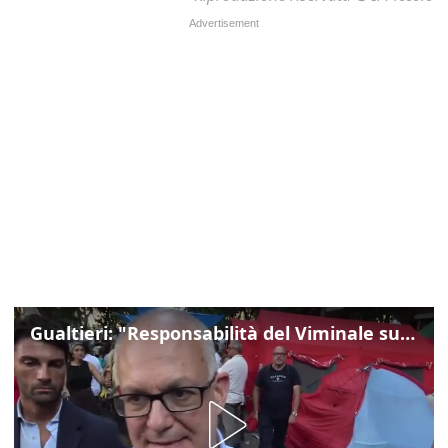
Gualtieri: "Responsabilità del Viminale su Spin Time? La posizione dei partiti è nota"