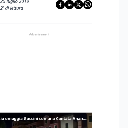
25 luglio 2019
2
' di lettura
Venezia omaggia Guccini con una Cantata Anarchica in campo Santa Margherita