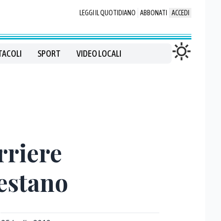
LEGGI IL QUOTIDIANO
ABBONATI
ACCEDI
TACOLI
SPORT
VIDEO LOCALI
rriere
testano