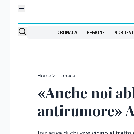
CRONACA
REGIONE
NORDEST
Home
Cronaca
«Anche noi abb
antirumore» Au
Iniziativa di chi vive vicino al tra