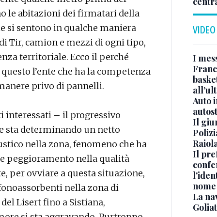
centr
o le abitazioni dei firmatari della
ie si sentono in qualche maniera
VIDEO
di Tir, camion e mezzi di ogni tipo,
za territoriale. Ecco il perché
I mes
Franc
 è questo l’ente che ha la competenza
basket
imanere privo di pannelli.
all’ul
Auto 
autos
i interessati – il progressivo
Il gi
ale sta determinando un netto
Polizi
Raiola
stico nella zona, fenomeno che ha
Il pre
le peggioramento nella qualità
confe
te, per ovviare a questa situazione,
l'iden
nome
 fonoassorbenti nella zona di
La na
el Lisert fino a Sistiana,
Golia
ore si sta aggravando. Purtroppo