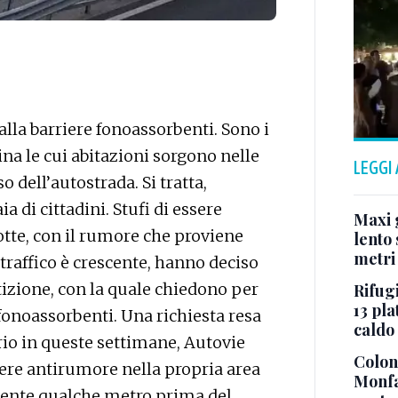
alla barriere fonoassorbenti. Sono i
na le cui abitazioni sorgono nelle
LEGGI
o dell’autostrada. Si tratta,
 di cittadini. Stufi di essere
Maxi g
notte, con il rumore che proviene
lento 
metri
l traffico è crescente, hanno deciso
etizione, con la quale chiedono per
Rifugi
13 pla
 fonoassorbenti. Una richiesta resa
caldo
rio in queste settimane, Autovie
Colonn
iere antirumore nella propria area
Monfa
ente qualche metro prima del