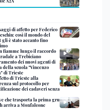
ale A2A
saggi di affetto per Federico
eschin: così il mondo del
 gli è stato accanto fino
timo
in fiamme lungo il raccordo
tradale a Trebiciano
uramento dei nuovi agenti di
a della scuola "Vincenzo
" di Trieste
fetto di Trieste alla
renza sul protocollo per
tificazione dei cadaveri senza
ve che trasporta la prima gru
th arriva a Monfalcone