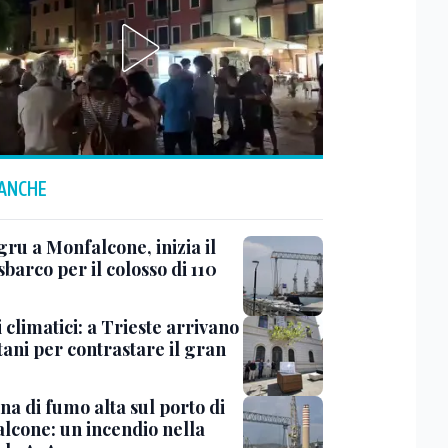
 ANCHE
ru a Monfalcone, inizia il
sbarco per il colosso di 110
 climatici: a Trieste arrivano
tani per contrastare il gran
a di fumo alta sul porto di
lcone: un incendio nella