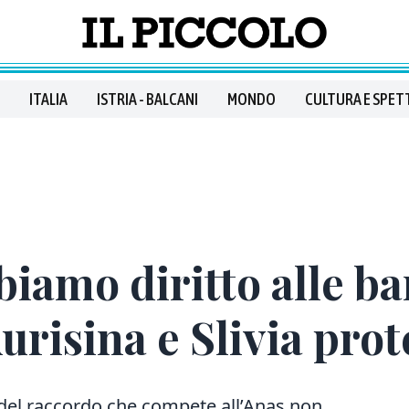
ITALIA
ISTRIA - BALCANI
MONDO
CULTURA E SPET
iamo diritto alle ba
risina e Slivia pro
tto del raccordo che compete all’Anas non