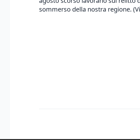
agosto scorso lavorano sul relitto 
sommerso della nostra regione. (V