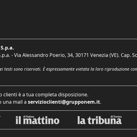
S.p.a.
p.a. - Via Alessandro Poerio, 34, 30171 Venezia (VE). Cap. So
dei testi sono riservati. È espressamente vietata la loro riproduzione co
o clienti è a tua completa disposizione.
 una mail a
servizioclienti@grupponem.it
.