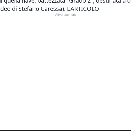
di quella nave, battezzata "Grado 2", destinata a
ideo di Stefano Caressa).
L'ARTICOLO