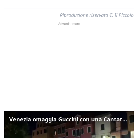
Riproduzione riservata © Il Piccolo
Venezia omaggia Guccini con una Cantata Anarchica in campo Santa Margherita