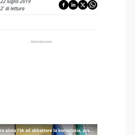
22 luglio 2019
2
' di lettura
La fibra aiuta l'IA ad abbattere la burocrazia, progetto pilota in Veneto