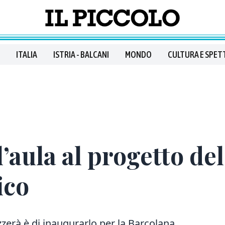
ITALIA
ISTRIA - BALCANI
MONDO
CULTURA E SPET
l’aula al progetto de
ico
izzerà è di inaugurarlo per la Barcolana