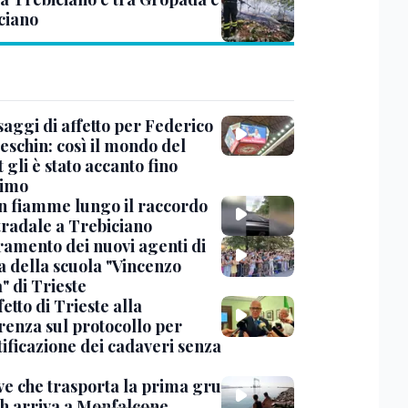
ciano
saggi di affetto per Federico
eschin: così il mondo del
 gli è stato accanto fino
timo
in fiamme lungo il raccordo
tradale a Trebiciano
uramento dei nuovi agenti di
a della scuola "Vincenzo
" di Trieste
fetto di Trieste alla
renza sul protocollo per
tificazione dei cadaveri senza
ve che trasporta la prima gru
th arriva a Monfalcone