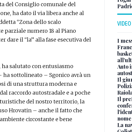
uta del Consiglio comunale del
Padri
one, ha dato il via libera anche al
ddetta “Zona dello scalo
VIDEO
nte parziale numero 18 al Piano
 dare il “la” alla fase esecutiva del
I mes
Franc
basket
all’ul
o, ha salutato con entusiasmo
Auto 
autos
– ha sottolineato – Sgonico avrà un
Il gi
osi di una struttura moderna e
Polizi
Raiola
a dal raccordo autostradale e a poche
Il pre
uristiche del nostro territorio, la
confe
so Hrovatin – anche il fatto che
l'iden
nome
l’ambiente circostante e bene
La na
Golia