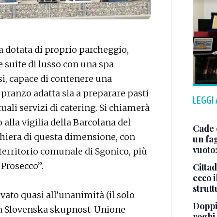
a dotata di proprio parcheggio,
e suite di lusso con una spa
si, capace di contenere una
 pranzo adatta sia a preparare pasti
LEGGI
uali servizi di catering. Si chiamerà
 alla vigilia della Barcolana del
Cade 
ghiera di questa dimensione, con
un fa
vuoto
l territorio comunale di Sgonico, più
 Prosecco”.
Cittad
ecco i
strut
vato quasi all’unanimità (il solo
Doppi
lla Slovenska skupnost-Unione
roghi