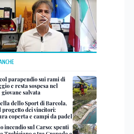
 ANCHE
col parapendio sui rami di
ggio e resta sospesa nel
: giovane salvata
ella dello Sport di Barcola,
l progetto dei vincitori:
tura coperta e campi da padel
o incendio sul Carso: spenti
 a Trebiciano e tra Gropada e