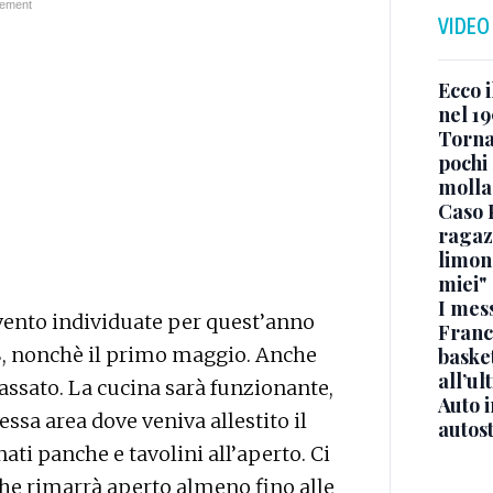
VIDEO
Ecco i
nel 19
Torna
pochi 
molla
Caso 
ragaz
limona
miei"
I mes
evento individuate per quest’anno
Franc
8, nonchè il primo maggio. Anche
basket
all’ul
passato. La cucina sarà funzionante,
Auto 
stessa area dove veniva allestito il
autos
i panche e tavolini all’aperto. Ci
 che rimarrà aperto almeno fino alle