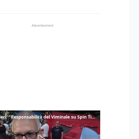
Gualtieri: "Responsabilità del Viminale su Spin Time? La posizione dei partiti è nota"