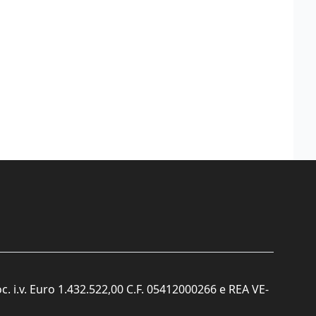
c. i.v. Euro 1.432.522,00 C.F. 05412000266 e REA VE-