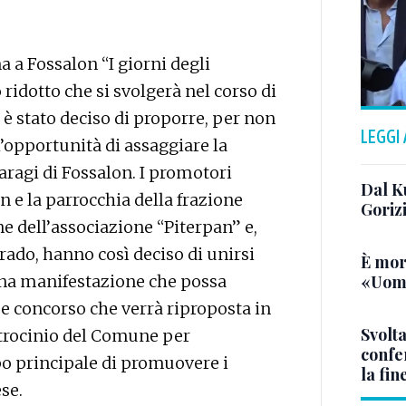
a a Fossalon “I giorni degli
ridotto che si svolgerà nel corso di
o è stato deciso di proporre, per non
LEGGI
l’opportunità di assaggiare la
aragi di Fossalon. I promotori
Dal K
lon e la parrocchia della frazione
Goriz
ne dell’associazione “Piterpan” e,
Grado, hanno così deciso di unirsi
È mor
«Uomo
na manifestazione che possa
 e concorso che verrà riproposta in
Svolta
patrocinio del Comune per
confer
po principale di promuovere i
la fin
se.