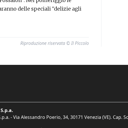
 Fossalon”. Nel pomeriggio le
ranno delle speciali “delizie agli
Riproduzione riservata © Il Piccolo
S.p.a.
p.a. - Via Alessandro Poerio, 34, 30171 Venezia (VE). Cap. So