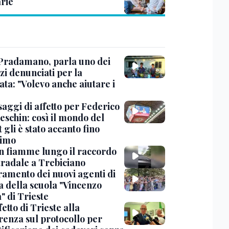
rie
Pradamano, parla uno dei
zi denunciati per la
ta: "Volevo anche aiutare i
saggi di affetto per Federico
eschin: così il mondo del
 gli è stato accanto fino
timo
in fiamme lungo il raccordo
tradale a Trebiciano
uramento dei nuovi agenti di
a della scuola "Vincenzo
" di Trieste
fetto di Trieste alla
renza sul protocollo per