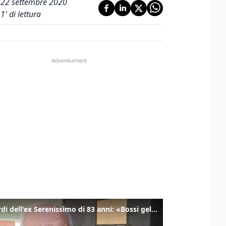
22 settembre 2020
1
' di lettura
I ricordi dell'ex Serenissimo di 83 anni: «Bossi geloso di noi, in carcere mi cantavano l’inno di San Marco»