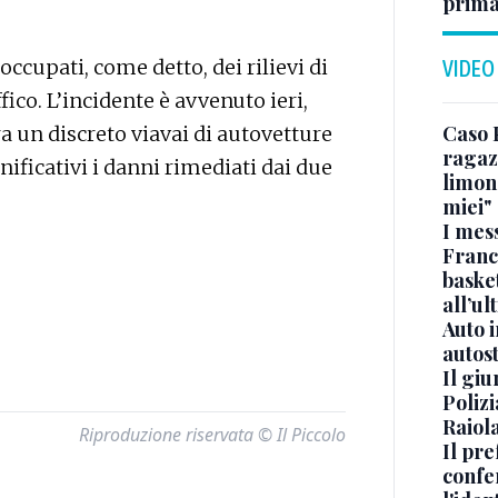
prima
 occupati, come detto, dei rilievi di
VIDEO
fico. L’incidente è avvenuto ieri,
Caso 
era un discreto viavai di autovetture
ragaz
nificativi i danni rimediati dai due
limona
miei"
I mes
Franc
basket
all’ul
Auto 
autos
Il gi
Polizi
Raiola
Riproduzione riservata © Il Piccolo
Il pre
confe