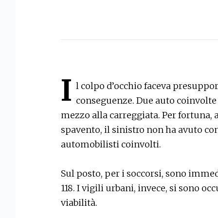
I
l colpo d’occhio faceva presuppor
conseguenze. Due auto coinvolte e
mezzo alla carreggiata. Per fortuna, a
spavento, il sinistro non ha avuto co
automobilisti coinvolti.
Sul posto, per i soccorsi, sono immed
118. I vigili urbani, invece, si sono occ
viabilità.