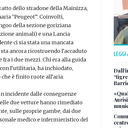
tratto dello stradone della Mainizza,
aria “Peugeot”. Coinvolti,
goo della sezione goriziana
tezione animali) e una Lancia
idente ci sia stata una mancata
 sta ancora ricostruendo l’accaduto
LEGGI
e fra i due mezzi. Chi era alla guida
on l’utilitaria, ha inchiodato,
Dall’
he è finito ruote all’aria.
“tigre
Barri
«Qual
a un incidente dalle conseguenze
Aurisi
 delle due vetture hanno rimediato
munic
nte, sulle proprie gambe, dai due
Comuna
rsonale medico e infermieristico del
centr