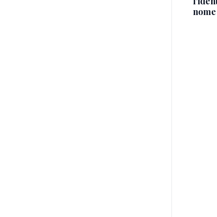
l'iden
nome