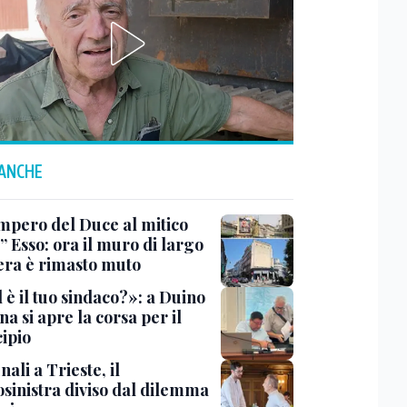
 ANCHE
impero del Duce al mitico
” Esso: ora il muro di largo
era è rimasto muto
 è il tuo sindaco?»: a Duino
na si apre la corsa per il
ipio
li a Trieste, il
osinistra diviso dal dilemma