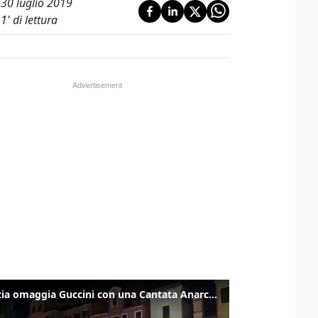
30 luglio 2019
1
' di lettura
Venezia omaggia Guccini con una Cantata Anarchica in campo Santa Margherita