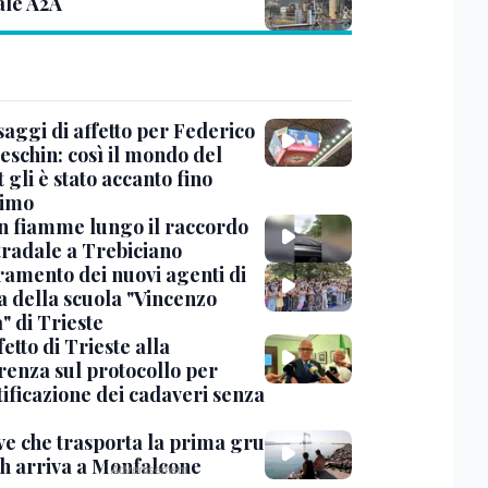
ale A2A
saggi di affetto per Federico
eschin: così il mondo del
 gli è stato accanto fino
timo
in fiamme lungo il raccordo
tradale a Trebiciano
uramento dei nuovi agenti di
a della scuola "Vincenzo
" di Trieste
fetto di Trieste alla
renza sul protocollo per
tificazione dei cadaveri senza
ve che trasporta la prima gru
th arriva a Monfalcone