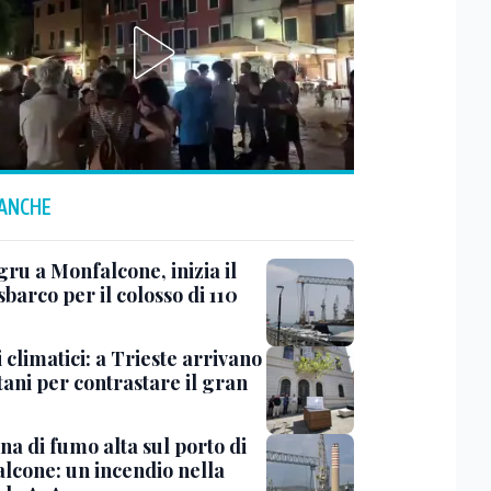
 ANCHE
ru a Monfalcone, inizia il
sbarco per il colosso di 110
 climatici: a Trieste arrivano
tani per contrastare il gran
a di fumo alta sul porto di
lcone: un incendio nella