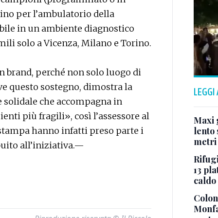
tino per l’ambulatorio della
ile in un ambiente diagnostico
ili solo a Vicenza, Milano e Torino.
un brand, perché non solo luogo di
ve questo sostegno, dimostra la
LEGGI
e solidale che accompagna in
enti più fragili», così l’assessore al
Maxi g
 stampa hanno infatti preso parte i
lento 
metri
ito all’iniziativa.—
Rifugi
13 pla
caldo
Colonn
Monfa