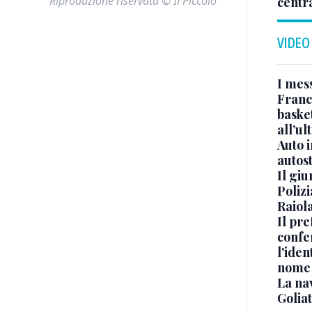
Riproduzione riservata © Il Piccolo
centr
VIDEO
I mes
Franc
basket
all’ul
Auto 
autos
Il gi
Polizi
Raiola
Il pre
confe
l'iden
nome
La na
Golia