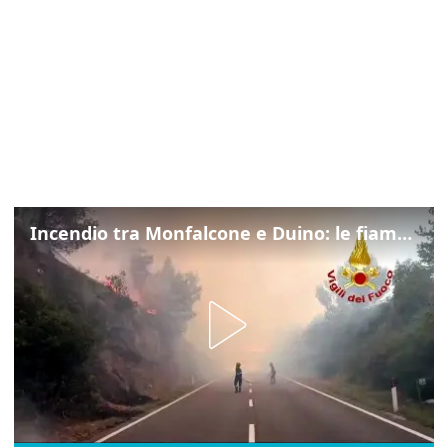
Incendio tra Monfalcone e Duino: le fiamme lambiscono la strada