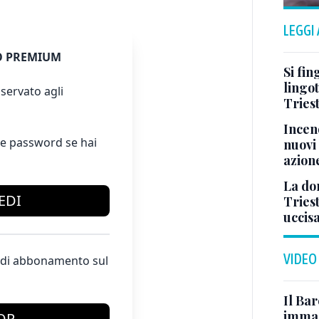
LEGGI
 PREMIUM
Si fin
lingot
servato agli
Tries
Incend
e password se hai
nuovi 
azion
La don
EDI
Tries
uccis
VIDEO
te di abbonamento sul
Il Bar
immag
OP