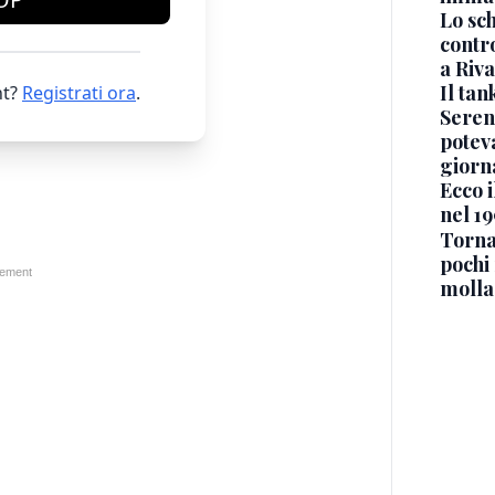
Lo sc
contro
a Riva
Il ta
t?
Registrati ora
.
Seren
potev
giorn
Ecco i
nel 19
Torna
pochi 
molla