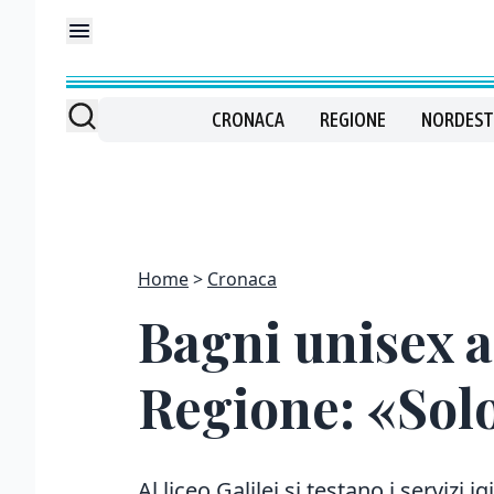
CRONACA
REGIONE
NORDEST
Home
Cronaca
Bagni unisex al
Regione: «Sol
Al liceo Galilei si testano i servizi i