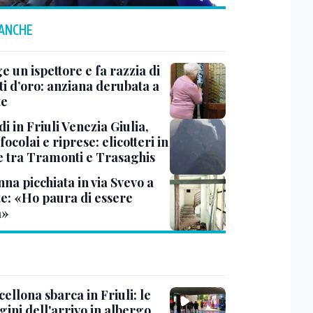
 ANCHE
ge un ispettore e fa razzia di
ti d’oro: anziana derubata a
te
i in Friuli Venezia Giulia,
focolai e riprese: elicotteri in
e tra Tramonti e Trasaghis
na picchiata in via Svevo a
te: «Ho paura di essere
a»
cellona sbarca in Friuli: le
ini dell'arrivo in albergo