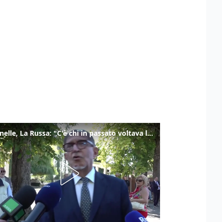
Marcinelle, La Russa: "C'è chi in passato voltava le spalle a Marcinelle"