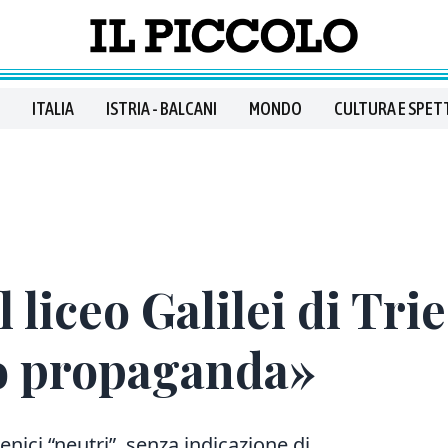
ITALIA
ISTRIA - BALCANI
MONDO
CULTURA E SPET
 liceo Galilei di Trie
o propaganda»
gienici “neutri”, senza indicazione di