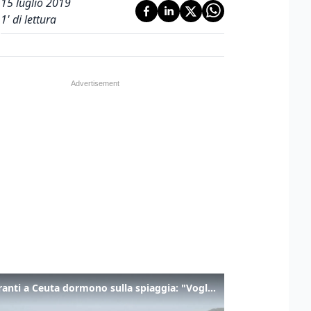
15 luglio 2019
1
' di lettura
I migranti a Ceuta dormono sulla spiaggia: "Vogliamo entrare in Europa"