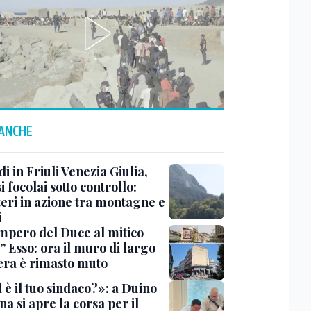
 ANCHE
i in Friuli Venezia Giulia,
i focolai sotto controllo:
teri in azione tra montagne e
i
impero del Duce al mitico
” Esso: ora il muro di largo
era è rimasto muto
 è il tuo sindaco?»: a Duino
na si apre la corsa per il