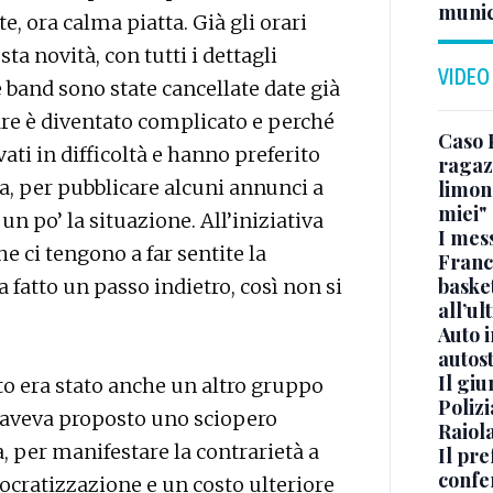
munic
e, ora calma piatta. Già gli orari
ta novità, con tutti i dettagli
VIDEO
e band sono state cancellate date già
re è diventato complicato e perché
Caso 
ati in difficoltà e hanno preferito
ragaz
a, per pubblicare alcuni annunci a
limona
miei"
 po’ la situazione. All’iniziativa
I mes
e ci tengono a far sentite la
Franc
basket
fatto un passo indietro, così non si
all’ul
Auto 
autos
Il gi
o era stato anche un altro gruppo
Polizi
di aveva proposto uno sciopero
Raiola
, per manifestare la contrarietà a
Il pre
confe
cratizzazione e un costo ulteriore