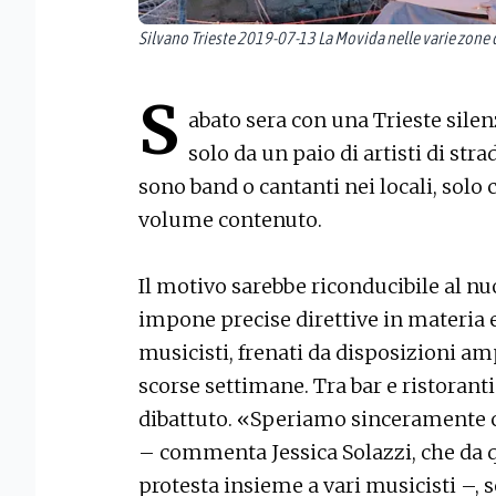
Silvano Trieste 2019-07-13 La Movida nelle varie zone d
S
abato sera con una Trieste silen
solo da un paio di artisti di stra
sono band o cantanti nei locali, solo 
volume contenuto.
Il motivo sarebbe riconducibile al 
impone precise direttive in materia e
musicisti, frenati da disposizioni a
scorse settimane. Tra bar e ristorant
dibattuto. «Speriamo sinceramente c
– commenta Jessica Solazzi, che da
protesta insieme a vari musicisti –, 