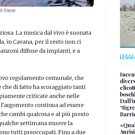
i Trieste
ziosa. La musica dal vivo è suonata
da, in Cavana, per il resto non ci
canzoni diffuse da impianti, e a
LEGGI
Incend
nuovo regolamento comunale, che
divers
 che di fatto ha scoraggiato tanti
elicot
bosch
mpiamente criticate anche nelle
Dall’
i l’argomento continua ad essere
“tigre
he cambi qualcosa e al più presto
Barri
 qualche settimana muove la
«Qual
Aurisi
sono tutti preoccupati. Fino a due