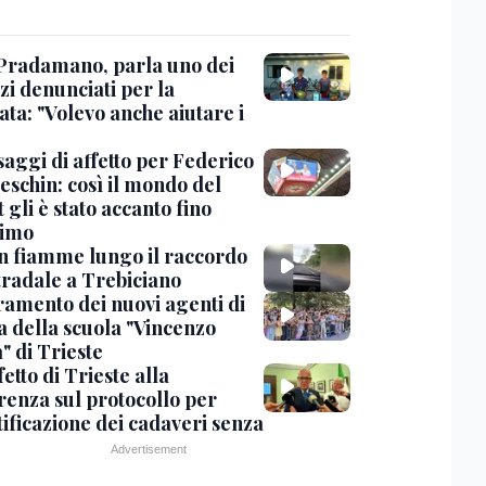
Pradamano, parla uno dei
zi denunciati per la
ta: "Volevo anche aiutare i
saggi di affetto per Federico
eschin: così il mondo del
 gli è stato accanto fino
timo
in fiamme lungo il raccordo
tradale a Trebiciano
uramento dei nuovi agenti di
a della scuola "Vincenzo
" di Trieste
fetto di Trieste alla
renza sul protocollo per
tificazione dei cadaveri senza