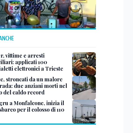
 ANCHE
r, vittime e arresti
liari: applicati 100
aletti elettronici a Trieste
te, stroncati da un malore
trada: due anziani morti nel
o del caldo record
ru a Monfalcone, inizia il
sbarco per il colosso di 110