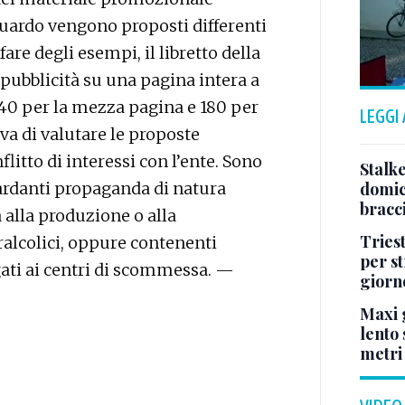
riguardo vengono proposti differenti
re degli esempi, il libretto della
 pubblicità su una pagina intera a
40 per la mezza pagina e 180 per
LEGGI
va di valutare le proposte
litto di interessi con l’ente. Sono
Stalke
uardanti propaganda di natura
domici
bracci
a alla produzione o alla
Tries
ralcolici, oppure contenenti
per s
gati ai centri di scommessa. —
giorn
Maxi g
lento 
metri