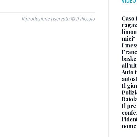
VIDEO
Caso 
Riproduzione riservata © Il Piccolo
ragaz
limona
miei"
I mes
Franc
basket
all’ul
Auto 
autos
Il gi
Polizi
Raiola
Il pre
confe
l'iden
nome