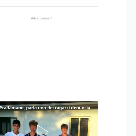
Caso Pradamano, parla uno dei ragazzi denunciati per la limonata: "Volevo anche aiutare i miei"