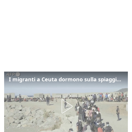
I migranti a Ceuta dormono sulla spiaggia: "Vogliamo entrare in Europa"