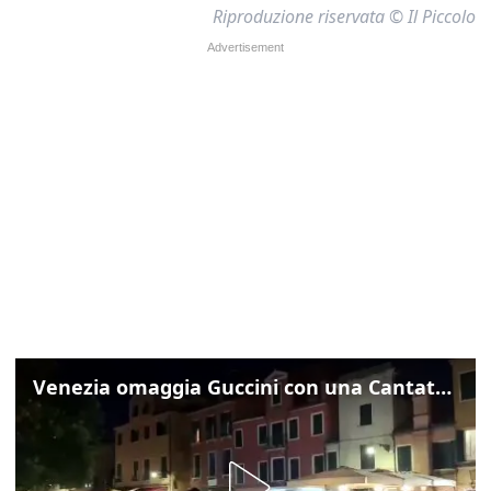
Riproduzione riservata © Il Piccolo
Venezia omaggia Guccini con una Cantata Anarchica in campo Santa Margherita