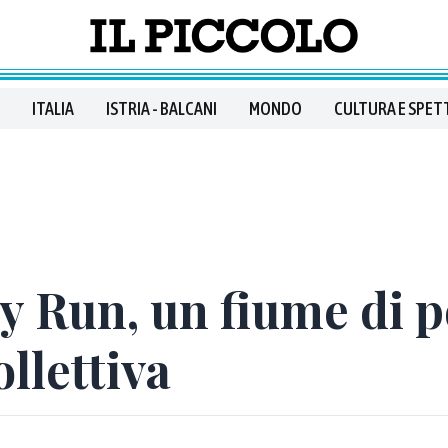
ITALIA
ISTRIA - BALCANI
MONDO
CULTURA E SPET
y Run, un fiume di po
llettiva