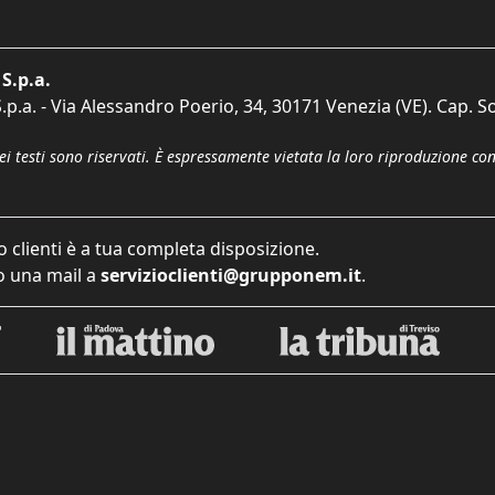
S.p.a.
p.a. - Via Alessandro Poerio, 34, 30171 Venezia (VE). Cap. So
dei testi sono riservati. È espressamente vietata la loro riproduzione co
o clienti è a tua completa disposizione.
 una mail a
servizioclienti@grupponem.it
.