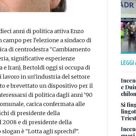
ci anni di politica attiva Enzo
n campo per l’elezione a sindaco di
civica di centrodestra “Cambiamento
ria, significative esperienze
LEGGI
na e Iran), Bertoldi oggi si occupa di
 lavoro in un’industria del settore
Incen
 e brevettato un dispositivo per il
e Duin
chilom
teressarsi di politica dagli anni ’90
 comunale, carica confermata alle
Si fin
lingot
ichi di presidente della
Tries
 2008 e di presidente della
Incend
slogan è “Lotta agli sprechi!”.
nuovi 