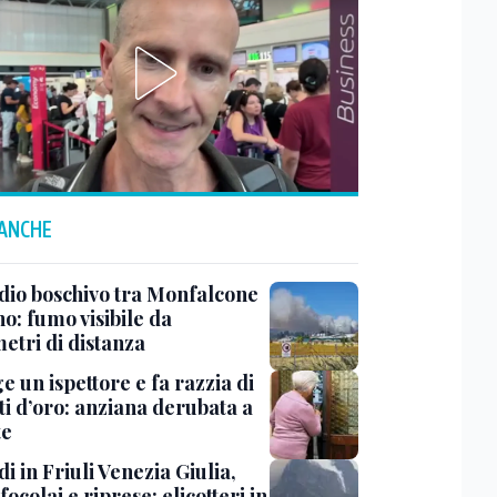
 ANCHE
dio boschivo tra Monfalcone
o: fumo visibile da
etri di distanza
ge un ispettore e fa razzia di
ti d’oro: anziana derubata a
te
i in Friuli Venezia Giulia,
focolai e riprese: elicotteri in