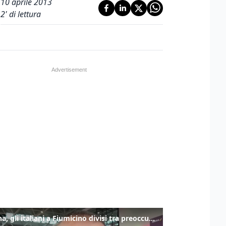
10 aprile 2013
2
' di lettura
Spagna, gli italiani a Fiumicino divisi tra preoccupazione e dispiacere per i controlli