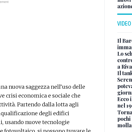
azion
VIDEO
Il Bar
immag
Lo sc
contro
a Riva
Il ta
Seren
potev
 una nuova saggezza nell’uso delle
giorn
ave crisi economica e sociale che
Ecco i
tività. Partendo dalla lotta agli
nel 19
Torna
iqualificazione degli edifici
pochi 
li, usando nuove tecnologie
molla
 fotovoltaico, si possono trovare le