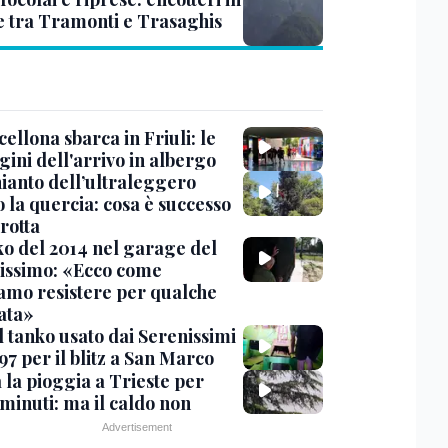
e tra Tramonti e Trasaghis
cellona sbarca in Friuli: le
ini dell'arrivo in albergo
hianto dell’ultraleggero
 la quercia: cosa è successo
rotta
nko del 2014 nel garage del
issimo: «Ecco come
amo resistere per qualche
ata»
l tanko usato dai Serenissimi
97 per il blitz a San Marco
 la pioggia a Trieste per
minuti: ma il caldo non