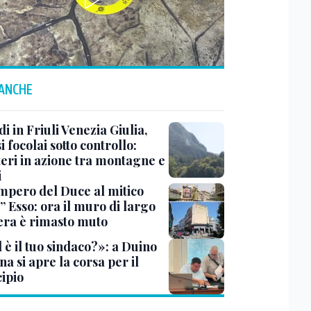
 ANCHE
i in Friuli Venezia Giulia,
i focolai sotto controllo:
teri in azione tra montagne e
i
impero del Duce al mitico
” Esso: ora il muro di largo
era è rimasto muto
 è il tuo sindaco?»: a Duino
na si apre la corsa per il
ipio