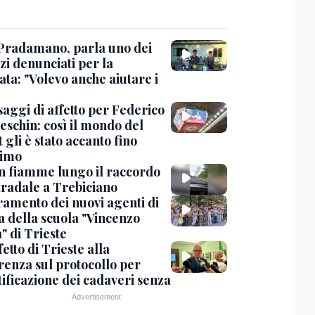
Pradamano, parla uno dei
zi denunciati per la
ta: "Volevo anche aiutare i
saggi di affetto per Federico
eschin: così il mondo del
 gli è stato accanto fino
timo
in fiamme lungo il raccordo
tradale a Trebiciano
uramento dei nuovi agenti di
a della scuola "Vincenzo
" di Trieste
fetto di Trieste alla
renza sul protocollo per
tificazione dei cadaveri senza