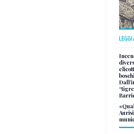
LEGGI
Incend
divers
elicot
bosch
Dall’
“tigre
Barri
«Qual
Aurisi
munic