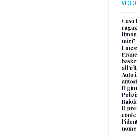
VIDEO
Caso 
ragaz
limona
miei"
I mes
Franc
basket
all’ul
Auto 
autos
Il gi
Polizi
Raiola
Il pre
confe
l'iden
nome