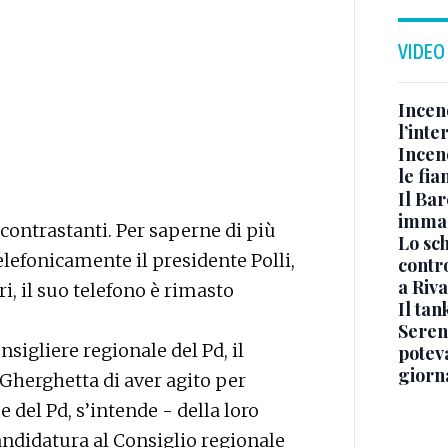
VIDEO
Incen
l’inte
Incen
le fi
Il Bar
immag
contrastanti. Per saperne di più
Lo sc
efonicamente il presidente Polli,
contro
a Riva
i, il suo telefono è rimasto
Il ta
Seren
nsigliere regionale del Pd, il
potev
giorn
Gherghetta di aver agito per
el Pd, s’intende - della loro
andidatura al Consiglio regionale