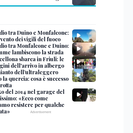
dio tra Duino e Monfalcone:
rvento dei vigili del fuoco
dio tra Monfalcone e Duino:
amme lambiscono la strada
cellona sbarca in Friuli: le
ini dell'arrivo in albergo
hianto dell’ultraleggero
 la quercia: cosa è successo
rotta
nko del 2014 nel garage del
issimo: «Ecco come
amo resistere per qualche
ata»