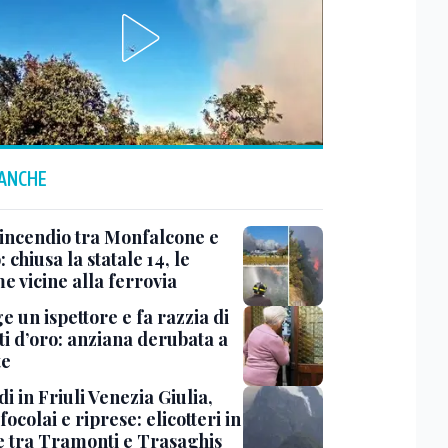
 ANCHE
 incendio tra Monfalcone e
 chiusa la statale 14, le
e vicine alla ferrovia
ge un ispettore e fa razzia di
ti d’oro: anziana derubata a
te
i in Friuli Venezia Giulia,
focolai e riprese: elicotteri in
e tra Tramonti e Trasaghis