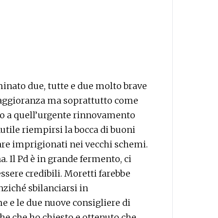
inato due, tutte e due molto brave
maggioranza ma soprattutto come
o a quell’urgente rinnovamento
nutile riempirsi la bocca di buoni
are imprigionati nei vecchi schemi.
. Il Pd è in grande fermento, ci
ssere credibili. Moretti farebbe
nziché sbilanciarsi in
e e le due nuove consigliere di
he che ho chiesto e ottenuto che