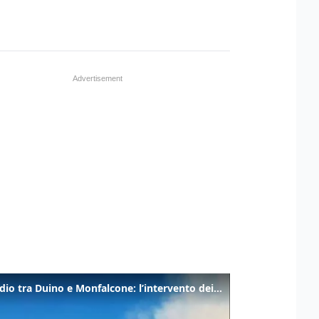
Incendio tra Duino e Monfalcone: l’intervento dei vigili del fuoco