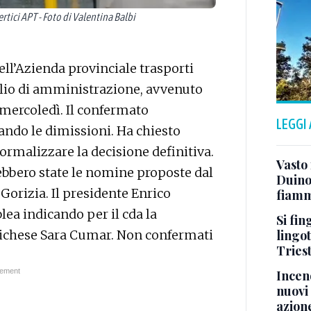
ici APT - Foto di Valentina Balbi
ll’Azienda provinciale trasporti
lio di amministrazione, avvenuto
 mercoledì. Il confermato
LEGGI
ando le dimissioni. Ha chiesto
formalizzare la decisione definitiva.
Vasto
rebbero state le nomine proposte dal
Duino:
Gorizia. Il presidente Enrico
fiamm
ea indicando per il cda la
Si fin
lingot
inichese Sara Cumar. Non confermati
Tries
Incend
nuovi 
azion