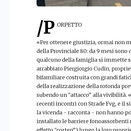
/P
ORPETTO
«Per ottenere giustizia, ormai non mi 
della Provinciale 80: da 9 mesi sono 
qualcuno della famiglia si immette su
arrabbiato Piergiorgio Cudin, propriet
bifamiliare costruita con grandi fatic
della realizzazione della rotonda prev
subendo un “attacco” alla vivibilità
recenti incontri con Strade Fvg, e il
la vicenda - racconta - non hanno po
installato le barriere fonoassorbent
effetto “corten”) lungo la loro propr