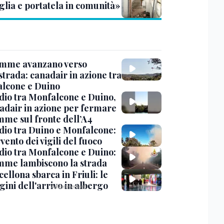
glia e portatela in comunità»
amme avanzano verso
strada: canadair in azione tra
lcone e Duino
dio tra Monfalcone e Duino,
nadair in azione per fermare
amme sul fronte dell’A4
dio tra Duino e Monfalcone:
rvento dei vigili del fuoco
dio tra Monfalcone e Duino:
amme lambiscono la strada
cellona sbarca in Friuli: le
ini dell'arrivo in albergo