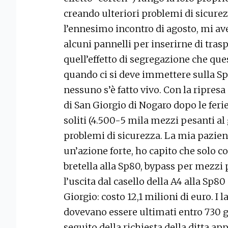
creando ulteriori problemi di sicure
l’ennesimo incontro di agosto, mi a
alcuni pannelli per inserirne di tras
quell’effetto di segregazione che ques
quando ci si deve immettere sulla S
nessuno s’è fatto vivo. Con la ripresa 
di San Giorgio di Nogaro dopo le ferie,
soliti (4.500-5 mila mezzi pesanti al
problemi di sicurezza. La mia pazienz
un’azione forte, ho capito che solo c
bretella alla Sp80, bypass per mezzi 
l’uscita dal casello della A4 alla Sp8
Giorgio: costo 12,1 milioni di euro. I l
dovevano essere ultimati entro 730 g
seguito della richiesta della ditta app