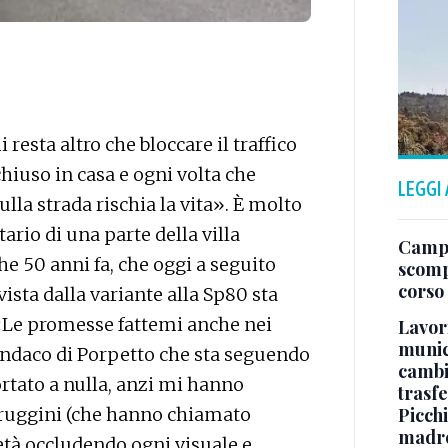
resta altro che bloccare il traffico
chiuso in casa e ogni volta che
LEGGI
lla strada rischia la vita». È molto
ario di una parte della villa
Campo
he 50 anni fa, che oggi a seguito
scomp
corso
ista dalla variante alla Sp80 sta
. «Le promesse fattemi anche nei
Lavori
munici
 sindaco di Porpetto che sta seguendo
cambi
rtato a nulla, anzi mi hanno
trasf
i ruggini (che hanno chiamato
Picchi
madre 
ietà occludendo ogni visuale e