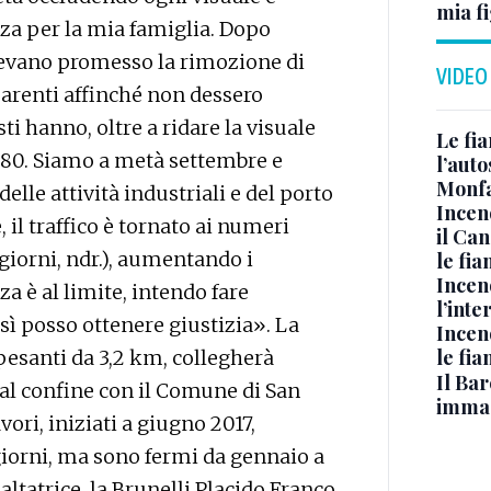
mia fi
zza per la mia famiglia. Dopo
vevano promesso la rimozione di
VIDEO
parenti affinché non dessero
ti hanno, oltre a ridare la visuale
Le fi
p80. Siamo a metà settembre e
l’auto
Monfa
delle attività industriali e del porto
Incen
 il traffico è tornato ai numeri
il Ca
 giorni, ndr.), aumentando i
le fi
Incen
a è al limite, intendo fare
l’inte
osì posso ottenere giustizia». La
Incen
le fi
pesanti da 3,2 km, collegherà
Il Bar
0 al confine con il Comune di San
immag
avori, iniziati a giugno 2017,
iorni, ma sono fermi da gennaio a
altatrice, la Brunelli Placido Franco