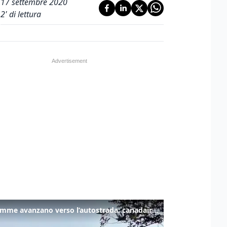
17 settembre 2020
2
' di lettura
Le fiamme avanzano verso l’autostrada: canadair in azione tra Monfalcone e Duino