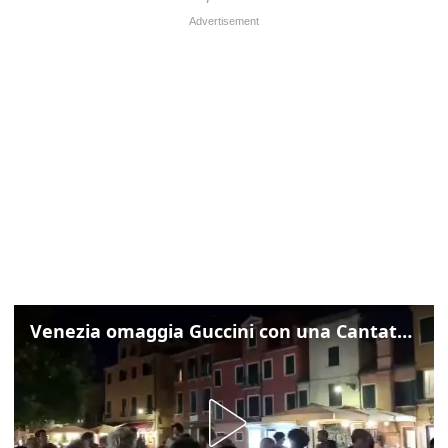
Venezia omaggia Guccini con una Cantata Anarchica in campo Santa Margherita