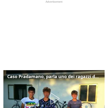
Caso Pradamano, parla uno dei ragazzi denunciati per la limonata: "Volevo anche aiutare i miei"