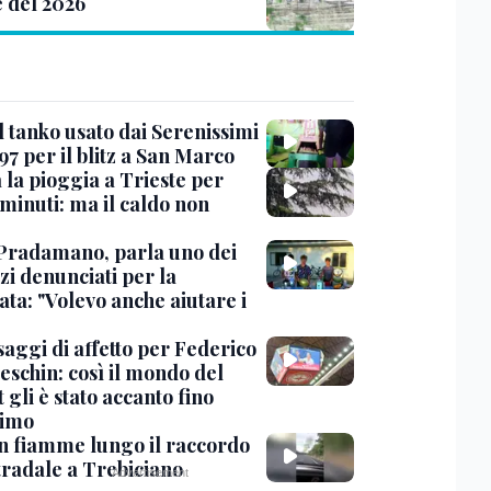
e del 2026
l tanko usato dai Serenissimi
97 per il blitz a San Marco
 la pioggia a Trieste per
minuti: ma il caldo non
Pradamano, parla uno dei
zi denunciati per la
ta: "Volevo anche aiutare i
saggi di affetto per Federico
eschin: così il mondo del
 gli è stato accanto fino
timo
in fiamme lungo il raccordo
tradale a Trebiciano