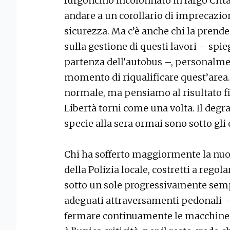
furgoncino incolonnato in largo Città 
andare a un corollario di imprecazion
sicurezza. Ma c’è anche chi la prende
sulla gestione di questi lavori – spi
partenza dell’autobus –, personalmen
momento di riqualificare quest’area. 
normale, ma pensiamo al risultato fin
Libertà torni come una volta. Il degr
specie alla sera ormai sono sotto gli o
Chi ha sofferto maggiormente la nuov
della Polizia locale, costretti a regol
sotto un sole progressivamente sem
adeguati attraversamenti pedonali –
fermare continuamente le macchine p