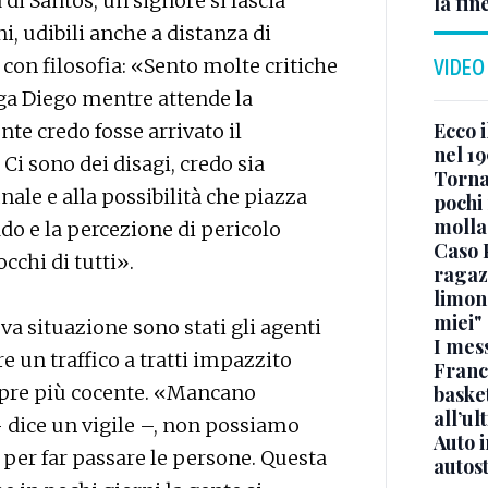
di Santos, un signore si lascia
la fin
i, udibili anche a distanza di
 con filosofia: «Sento molte critiche
VIDEO
ega Diego mentre attende la
Ecco i
te credo fosse arrivato il
nel 19
Ci sono dei disagi, credo sia
Torna
ale e alla possibilità che piazza
pochi 
molla
ado e la percezione di pericolo
Caso 
cchi di tutti».
ragaz
limona
miei"
a situazione sono stati gli agenti
I mes
are un traffico a tratti impazzito
Franc
pre più cocente. «Mancano
basket
all’ul
 dice un vigile –, non possiamo
Auto 
er far passare le persone. Questa
autos