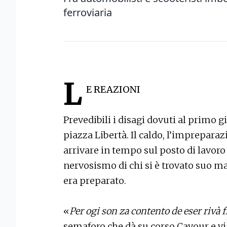
ferroviaria
L
E REAZIONI
Prevedibili i disagi dovuti al primo g
piazza Libertà. Il caldo, l’impreparazi
arrivare in tempo sul posto di lavoro
nervosismo di chi si è trovato suo ma
era preparato.
«
Per ogi son za contento de eser rivà f
semaforo che dà su corso Cavour e vi