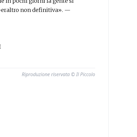
che in pochi giorni la gente si
peraltro non definitiva». —
I
Riproduzione riservata © Il Piccolo