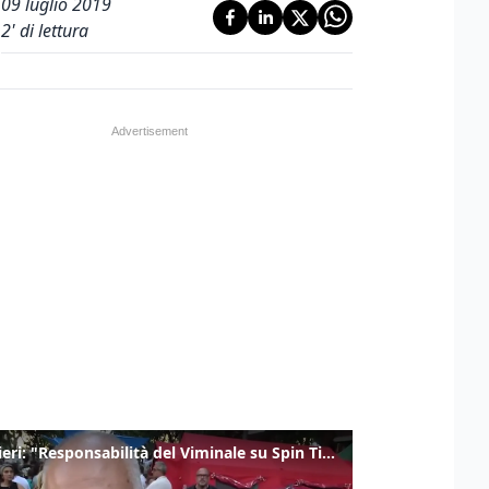
09 luglio 2019
2
' di lettura
Gualtieri: "Responsabilità del Viminale su Spin Time? La posizione dei partiti è nota"