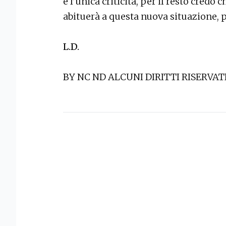
è l’unica criticità, per il resto credo 
abituerà a questa nuova situazione, 
L.D.
BY NC ND ALCUNI DIRITTI RISERVAT