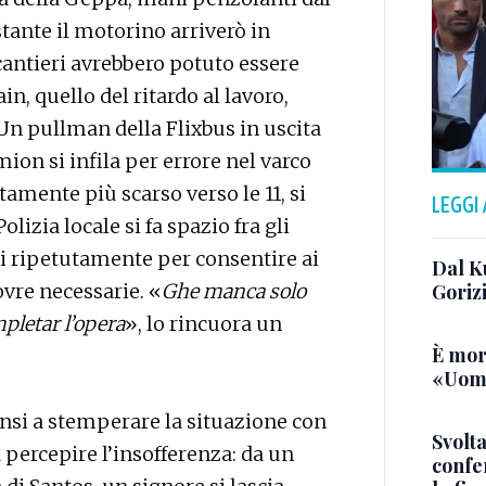
tante il motorino arriverò in
cantieri avrebbero potuto essere
n, quello del ritardo al lavoro,
Un pullman della Flixbus in uscita
mion si infila per errore nel varco
atamente più scarso verso le 11, si
LEGGI
izia locale si fa spazio fra gli
si ripetutamente per consentire ai
Dal K
ovre necessarie. «
Ghe manca solo
Goriz
pletar l’opera
», lo rincuora un
È mor
«Uomo
pensi a stemperare la situazione con
Svolta
a percepire l’insofferenza: da un
confer