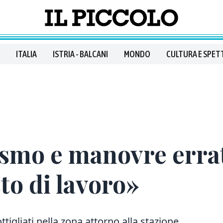
ITALIA
ISTRIA - BALCANI
MONDO
CULTURA E SPET
ismo e manovre errat
sto di lavoro»
ttigliati nella zona attorno alla stazione