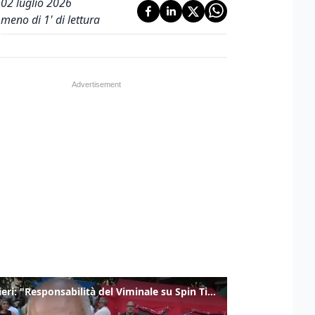
02 luglio 2026
meno di 1' di lettura
Gualtieri: "Responsabilità del Viminale su Spin Time? La posizione dei partiti è nota"