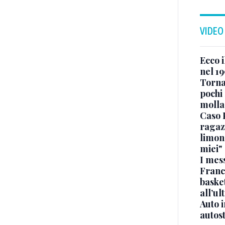
VIDEO
Ecco i
nel 19
Torna
pochi 
molla
Caso 
ragaz
limona
miei"
I mes
Franc
basket
all’ul
Auto 
autos