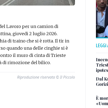
i del Lavoro per un camion di
ttina, giovedi 2 luglio 2026.
a di traino che si è rotta. Il tir in
LEGGI
rso quando una delle cinghie si è
ontro il muro di cinta di Trieste
Incend
à di rimozione del bilico.
Triest
ipotes
Riproduzione riservata © Il Piccolo
Dal K
Goriz
È mor
«Uomo