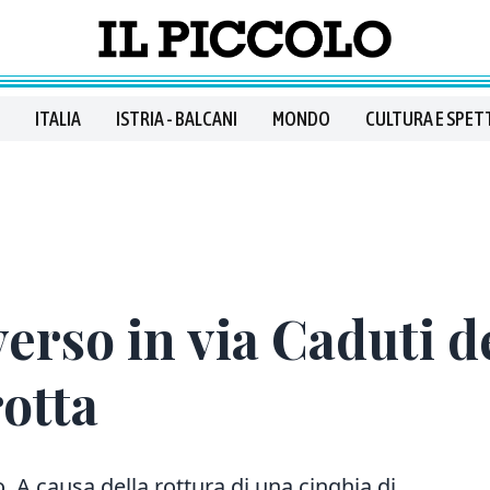
ITALIA
ISTRIA - BALCANI
MONDO
CULTURA E SPET
erso in via Caduti de
rotta
o. A causa della rottura di una cinghia di