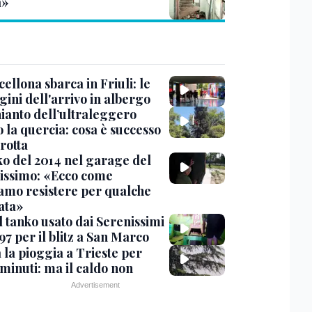
a»
cellona sbarca in Friuli: le
ini dell'arrivo in albergo
hianto dell’ultraleggero
 la quercia: cosa è successo
rotta
nko del 2014 nel garage del
issimo: «Ecco come
amo resistere per qualche
ata»
l tanko usato dai Serenissimi
97 per il blitz a San Marco
 la pioggia a Trieste per
minuti: ma il caldo non