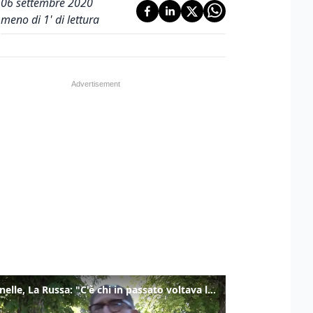
06 settembre 2020
meno di 1' di lettura
Marcinelle, La Russa: "C'è chi in passato voltava le spalle a Marcinelle"