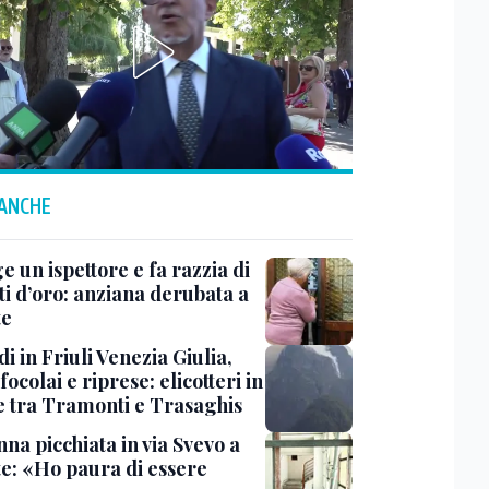
 ANCHE
ge un ispettore e fa razzia di
ti d’oro: anziana derubata a
te
i in Friuli Venezia Giulia,
focolai e riprese: elicotteri in
e tra Tramonti e Trasaghis
na picchiata in via Svevo a
te: «Ho paura di essere