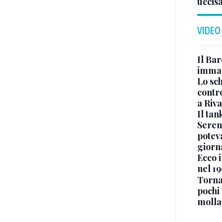
uccis
VIDEO
Il Bar
immag
Lo sc
contro
a Riva
Il ta
Seren
potev
giorn
Ecco i
nel 19
Torna
pochi 
molla