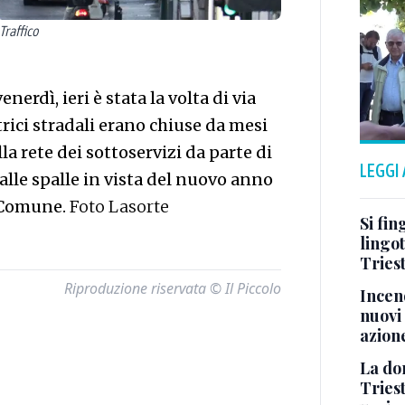
Traffico
nerdì, ieri è stata la volta di via
rici stradali erano chiuse da mesi
lla rete dei sottoservizi da parte di
LEGGI
alle spalle in vista del nuovo anno
 Comune.
Foto Lasorte
Si fin
lingot
Tries
Riproduzione riservata © Il Piccolo
Incend
nuovi 
azion
La don
Tries